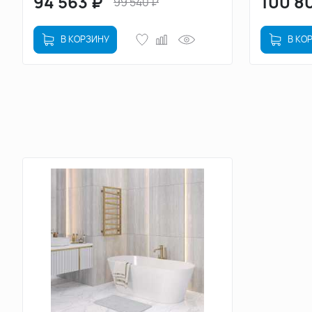
94 563
₽
100 8
99 540
₽
В КОРЗИНУ
В КО