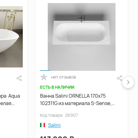
нет отзывов
ЕСТЬ В НАЛИЧИИ
ора Aqua
Ванна Salini ORNELLA 170х75
Белая
102311G из материала S-Sense,
Белая глянцевая
Код товара
26907
Salini