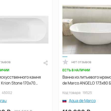
тзывов
нет отзывов
ЛИЧИИ
ЕСТЬ В НАЛИЧИИ
 искусственного камня
Ванна из литьевого мрам
u Krion Stone 170x70
de Marco ANGELO 173х80 
0, белая
1175WANG
45002
Код товара
19525
Brau
Aqua de Marco