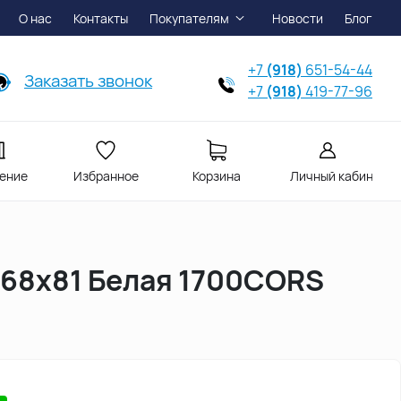
О нас
Контакты
Покупателям
Новости
Блог
+7
(918)
651-54-44
Заказать звонок
+7
(918)
419-77-96
ение
Избранное
Корзина
Личный кабинет
168х81 Белая 1700CORS