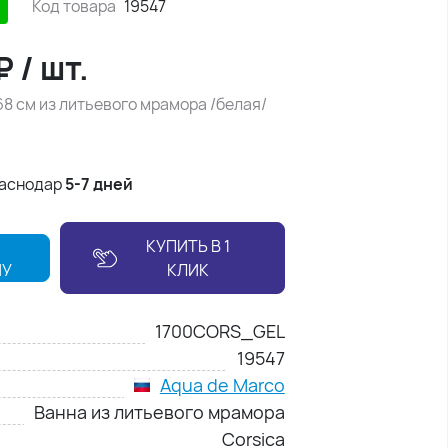
Код товара
19547
₽
/
шт.
8 см из литьевого мрамора /белая/
раснодар
5-7 дней
КУПИТЬ В 1
НУ
КЛИК
1700CORS_GEL
19547
Aqua de Marco
Ванна из литьевого мрамора
Corsica