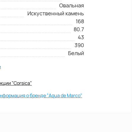
Овальная
Искуственный камень
168
80.7
43
390
Белый
и
кции "Corsica"
нформация о бренде "Aqua de Marco"