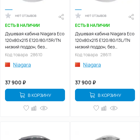
нет отзывов
нет отзывов
ЕСТЬ В НАЛИЧИИ
ЕСТЬ В НАЛИЧИИ
Душевая кабина Niagara Eco
Душевая кабина Niagara Eco
120х80х215 E120/80/13R/TN
120х80х215 E120/80/13L/TN
низкий поддон, без
низкий поддон, без
гидромассажа
гидромассажа
Код товара
28610
Код товара
28611
Niagara
Niagara
37 900
₽
37 900
₽
В КОРЗИНУ
В КОРЗИНУ