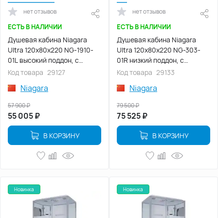
нет отзывов
нет отзывов
ЕСТЬ В НАЛИЧИИ
ЕСТЬ В НАЛИЧИИ
Душевая кабина Niagara
Душевая кабина Niagara
Ultra 120х80х220 NG-1910-
Ultra 120х80х220 NG-303-
01L высокий поддон, с
01R низкий поддон, с
гидромассажем
гидромассажем
Код товара
29127
Код товара
29133
Niagara
Niagara
57 900
₽
79 500
₽
55 005
₽
75 525
₽
В КОРЗИНУ
В КОРЗИНУ
Новинка
Новинка