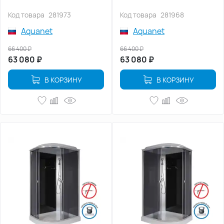
Код товара
281973
Код товара
281968
Aquanet
Aquanet
66 400
₽
66 400
₽
63 080
₽
63 080
₽
В КОРЗИНУ
В КОРЗИНУ