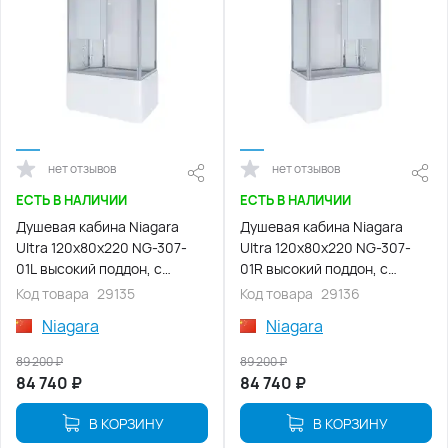
нет отзывов
нет отзывов
ЕСТЬ В НАЛИЧИИ
ЕСТЬ В НАЛИЧИИ
Душевая кабина Niagara
Душевая кабина Niagara
Ultra 120х80х220 NG-307-
Ultra 120х80х220 NG-307-
01L высокий поддон, с
01R высокий поддон, с
гидромассажем
гидромассажем
Код товара
29135
Код товара
29136
Niagara
Niagara
89 200
₽
89 200
₽
84 740
₽
84 740
₽
В КОРЗИНУ
В КОРЗИНУ