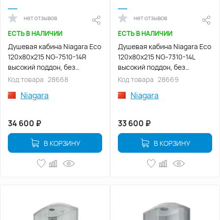
нет отзывов
нет отзывов
ЕСТЬ В НАЛИЧИИ
ЕСТЬ В НАЛИЧИИ
Душевая кабина Niagara Eco
Душевая кабина Niagara Eco
120х80х215 NG-7510-14R
120х80х215 NG-7310-14L
высокий поддон, без
высокий поддон, без
гидромассажа
гидромассажа
Код товара
28668
Код товара
28669
Niagara
Niagara
34 600
₽
33 600
₽
В КОРЗИНУ
В КОРЗИНУ