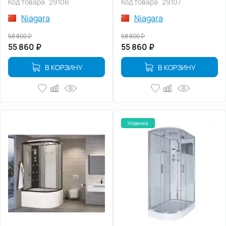
Код товара
29106
Код товара
29107
Niagara
Niagara
58 800
₽
58 800
₽
55 860
₽
55 860
₽
В КОРЗИНУ
В КОРЗИНУ
Новинка