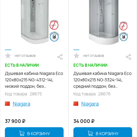
нет отзывов
нет отзывов
ЕСТЬ В НАЛИЧИИ
ЕСТЬ В НАЛИЧИИ
Душевая кабина Niagara Eco
Душевая кабина Niagara Eco
120х80х215 NG-4312-14L
120х80х215 NG-3324-14L
низкий поддон, без
средний поддон, без
гидромассажа
гидромассажа
Код товара
28675
Код товара
28676
Niagara
Niagara
37 900
₽
34 000
₽
В КОРЗИНУ
В КОРЗИНУ