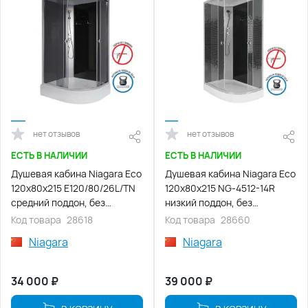
нет отзывов
нет отзывов
ЕСТЬ В НАЛИЧИИ
ЕСТЬ В НАЛИЧИИ
Душевая кабина Niagara Eco
Душевая кабина Niagara Eco
120х80х215 E120/80/26L/TN
120х80х215 NG-4512-14R
средний поддон, без
низкий поддон, без
гидромассажа
гидромассажа
Код товара
28618
Код товара
28660
Niagara
Niagara
34 000
₽
39 000
₽