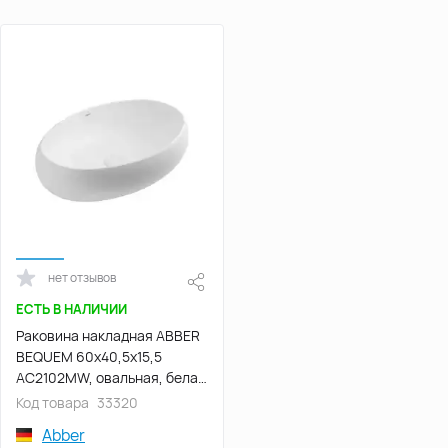
нет отзывов
ЕСТЬ В НАЛИЧИИ
Раковина накладная ABBER
BEQUEM 60х40,5х15,5
AC2102MW, овальная, белая
матовая
Код товара
33320
Abber