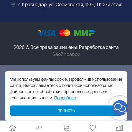
г. Краснодар, ул. Сормовская, 12/Е, ТК 2-й этаж
2026 © Все права защищены. Разработка сайта
SeoZhdanov
Данный интернет-магазин носит исключительно
информационный характер и ни при каких условиях
Мы используем файлы cookie. Продолжив использование
информационные материалы, размеры, фото и цены
сайта, Вы соглашаетесь с политикой использования
сайта не являются публичной офертой,
в соответствии
файлов cookie, обработки персональных данных и
с пунктом 2 статьи 437 ГК РФ
конфиденциальности.
Подробнее
ПРИНЯТЬ