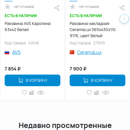
нет отзывов
нет отзывов
ЕСТЬ В НАЛИЧИИ
ЕСТЬ В НАЛИЧИИ
Раковина AVS Каролина
Раковина накладная
63х42 белая
CeramaLux 565х430х110
9176, цвет Белый
Код товара
41548
Код товара
27905
AVS
CeramaLux
7 854
₽
7 900
₽
В КОРЗИНУ
В КОРЗИНУ
Недавно просмотренные