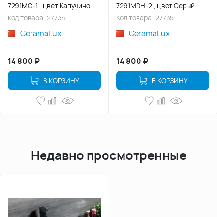
7291MC-1 , цвет Капучино
7291MDH-2 , цвет Серый
Код товара
27734
Код товара
27735
CeramaLux
CeramaLux
14 800
₽
14 800
₽
В КОРЗИНУ
В КОРЗИНУ
Недавно просмотренные