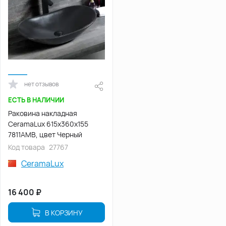
нет отзывов
ЕСТЬ В НАЛИЧИИ
Раковина накладная
CeramaLux 615х360х155
7811АМВ, цвет Черный
Код товара
27767
CeramaLux
16 400
₽
В КОРЗИНУ