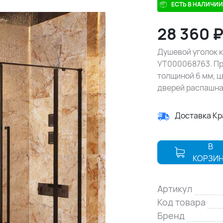
ЕСТЬ В НАЛИЧИИ
28 360
Душевой уголок к
УТ000068763. Пр
толщиной 6 мм, 
дверей распашна
Доставка К
В
КОРЗИ
Артикул
Код товара
Бренд