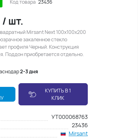
Код товара
23436
₽
/
шт.
вадратный Mirsant Next 100х100х200
озрачное закаленное стекло
цвет профиля Черный. Конструкция
я. Поддон приобретается отдельно.
раснодар
2-3 дня
КУПИТЬ В 1
НУ
КЛИК
УТ000068763
23436
Mirsant