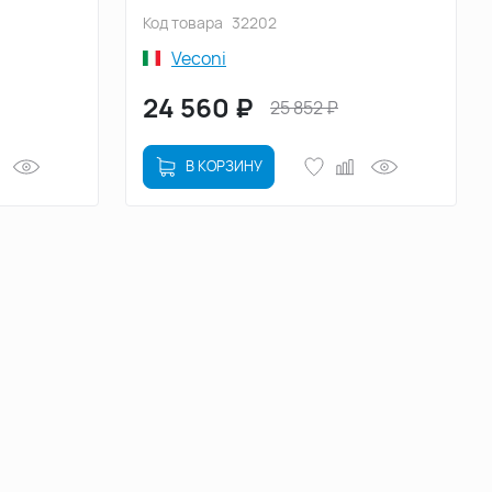
7CH-9090-
стекло прозрачное (RV27B-9090-
Код товара
32202
01-C8)
Veconi
24 560
₽
25 852
₽
В КОРЗИНУ