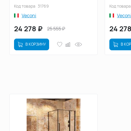
стекло прозрачное (RV113-90-01-
стекло пр
Код товара
31769
Код товара
C4)
C4)
Veconi
Vecon
24 278
₽
24 27
25 555
₽
В КОРЗИНУ
В КО