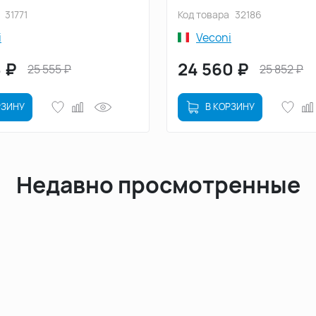
озрачное (RV113B-90-01-
стекло прозрачное (RV2
31771
Код товара
32186
01-C8)
i
Veconi
8
₽
24 560
₽
25 555
₽
25 852
₽
РЗИНУ
В КОРЗИНУ
Недавно просмотренные