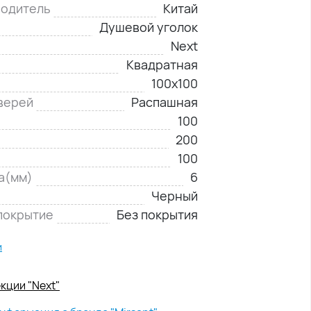
водитель
Китай
Душевой уголок
Next
Квадратная
100х100
верей
Распашная
100
200
100
а(мм)
6
Черный
покрытие
Без покрытия
и
кции "Next"