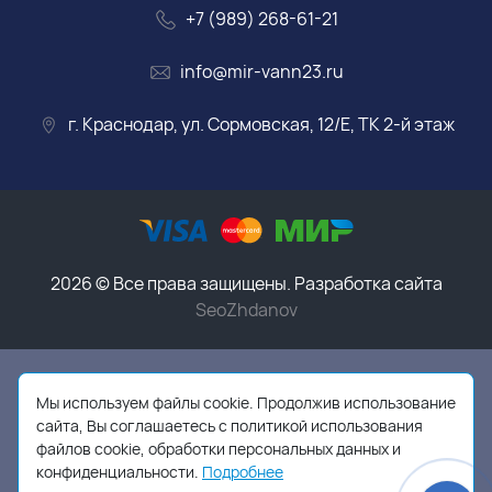
+7 (989) 268-61-21
info@mir-vann23.ru
г. Краснодар, ул. Сормовская, 12/Е, ТК 2-й этаж
2026 © Все права защищены. Разработка сайта
SeoZhdanov
Данный интернет-магазин носит исключительно
информационный характер и ни при каких условиях
Мы используем файлы cookie. Продолжив использование
информационные материалы, размеры, фото и цены
сайта, Вы соглашаетесь с политикой использования
сайта не являются публичной офертой,
в соответствии
файлов cookie, обработки персональных данных и
с пунктом 2 статьи 437 ГК РФ
конфиденциальности.
Подробнее