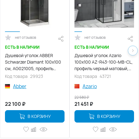
нет отзывов
нет отзывов
ЕСТЬ В НАЛИЧИИ
ЕСТЬ В НАЛИЧИИ
Душевой уголок ABBER
Душевой уголок Azario
Schwarzer Diamant 100х100
100х100 AZ-R43-100-MB-CL,
см, AG021005, профиль
профиль черный матовый,
хром, стекло прозрачное
стекло Прозрачное
Код товара
29923
Код товара
43721
Abber
Azario
22 580
₽
22 100
₽
21 451
₽
В КОРЗИНУ
В КОРЗИНУ