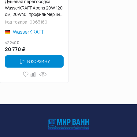
Душевая перегородка
WasserKRAFT Abens 20W 120
см, 20W40, профиль Черный,
стекло Прозрачное
Код товара
9063160
WasserKRAFT
42 240
₽
20 770
₽
В КОРЗИНУ