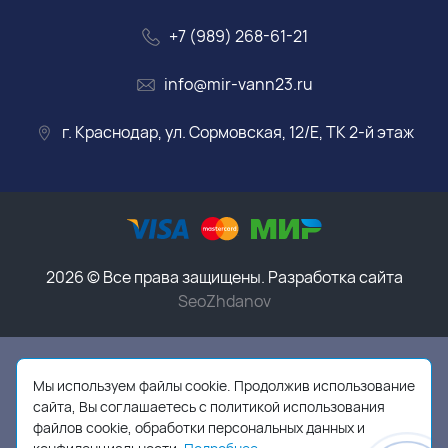
+7 (989) 268-61-21
info@mir-vann23.ru
г. Краснодар, ул. Сормовская, 12/Е, ТК 2-й этаж
2026 © Все права защищены. Разработка сайта
SeoZhdanov
Данный интернет-магазин носит исключительно
информационный характер и ни при каких условиях
Мы используем файлы cookie. Продолжив использование
информационные материалы, размеры, фото и цены
сайта, Вы соглашаетесь с политикой использования
сайта не являются публичной офертой,
в соответствии
файлов cookie, обработки персональных данных и
с пунктом 2 статьи 437 ГК РФ