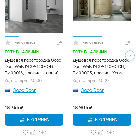
нет отзывов
нет отзывов
ЕСТЬ В НАЛИЧИИ
ЕСТЬ В НАЛИЧИИ
Душевая перегородка Good
Душевая перегородка Good
Door Walk IN SP-130-C-В,
Door Walk IN SP-120-C-CH,
ВИ00016, профиль Черный,
ВИ00005, профиль Хром,
стекло Прозрачное
стекло Прозрачное
Код товара
23336
Код товара
23327
Good Door
Good Door
18 745
₽
18 905
₽
В КОРЗИНУ
В КОРЗИНУ