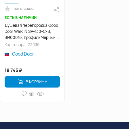
нет отзывов
ЕСТЬ В НАЛИЧИИ
Душевая перегородка Good
Door Walk IN SP-130-C-В,
ВИ00016, профиль Черный,
стекло Прозрачное
Код товара
23336
Good Door
18 745
₽
В КОРЗИНУ