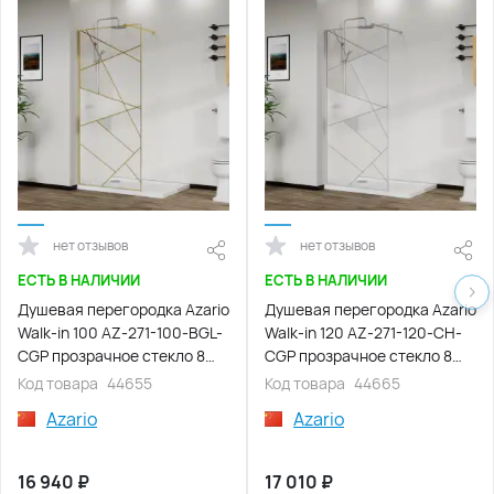
нет отзывов
нет отзывов
ЕСТЬ В НАЛИЧИИ
ЕСТЬ В НАЛИЧИИ
Душевая перегородка Azario
Душевая перегородка Azario
Walk-in 100 AZ-271-100-BGL-
Walk-in 120 AZ-271-120-CH-
CGP прозрачное стекло 8
CGP прозрачное стекло 8
мм с графическим принтом,
мм с графическим принтом,
Код товара
44655
Код товара
44665
профиль Золото матовое
профиль Хром
Azario
Azario
16 940
₽
17 010
₽