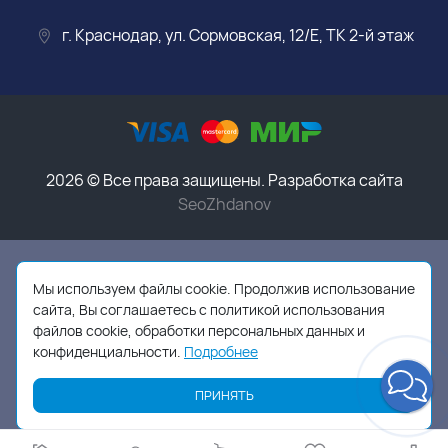
г. Краснодар, ул. Сормовская, 12/Е, ТК 2-й этаж
2026 © Все права защищены. Разработка сайта
SeoZhdanov
Данный интернет-магазин носит исключительно
информационный характер и ни при каких условиях
Мы используем файлы cookie. Продолжив использование
информационные материалы, размеры, фото и цены
сайта, Вы соглашаетесь с политикой использования
сайта не являются публичной офертой,
в соответствии
файлов cookie, обработки персональных данных и
с пунктом 2 статьи 437 ГК РФ
конфиденциальности.
Подробнее
ПРИНЯТЬ