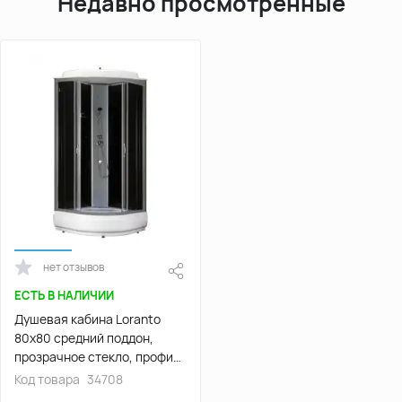
Недавно просмотренные
нет отзывов
ЕСТЬ В НАЛИЧИИ
Душевая кабина Loranto
80х80 средний поддон,
прозрачное стекло, профиль
Хром, CS-6680-25 G
Код товара
34708