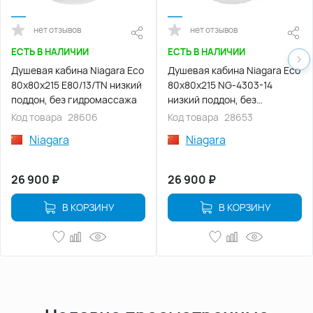
нет отзывов
нет отзывов
ЕСТЬ В НАЛИЧИИ
ЕСТЬ В НАЛИЧИИ
Душевая кабина Niagara Eco
Душевая кабина Niagara Eco
80х80х215 E80/13/TN низкий
80х80х215 NG-4303-14
поддон, без гидромассажа
низкий поддон, без
гидромассажа
Код товара
28606
Код товара
28653
Niagara
Niagara
26 900
₽
26 900
₽
В КОРЗИНУ
В КОРЗИНУ