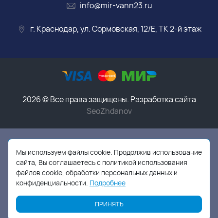
info@mir-vann23.ru
г. Краснодар, ул. Сормовская, 12/Е, ТК 2-й этаж
2026 © Все права защищены. Разработка сайта
SeoZhdanov
Данный интернет-магазин носит исключительно
информационный характер и ни при каких условиях
Мы используем файлы cookie. Продолжив использование
информационные материалы, размеры, фото и цены
сайта, Вы соглашаетесь с политикой использования
сайта не являются публичной офертой,
в соответствии
файлов cookie, обработки персональных данных и
с пунктом 2 статьи 437 ГК РФ
конфиденциальности.
Подробнее
ПРИНЯТЬ