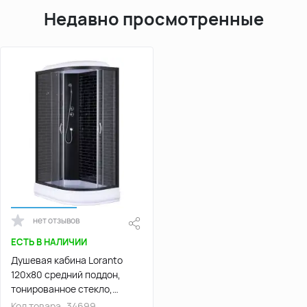
Недавно просмотренные
нет отзывов
ЕСТЬ В НАЛИЧИИ
Душевая кабина Loranto
120х80 средний поддон,
тонированное стекло,
профиль Черный, CS-66120-
Код товара
34699