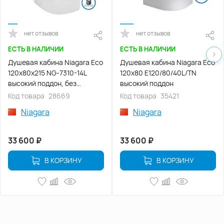
нет отзывов
нет отзывов
ЕСТЬ В НАЛИЧИИ
ЕСТЬ В НАЛИЧИИ
Душевая кабина Niagara Eco
Душевая кабина Niagara Eco
120х80х215 NG-7310-14L
120х80 E120/80/40L/TN
высокий поддон, без
высокий поддон
гидромассажа
Код товара
28669
Код товара
35421
Niagara
Niagara
33 600
₽
33 600
₽
В КОРЗИНУ
В КОРЗИНУ