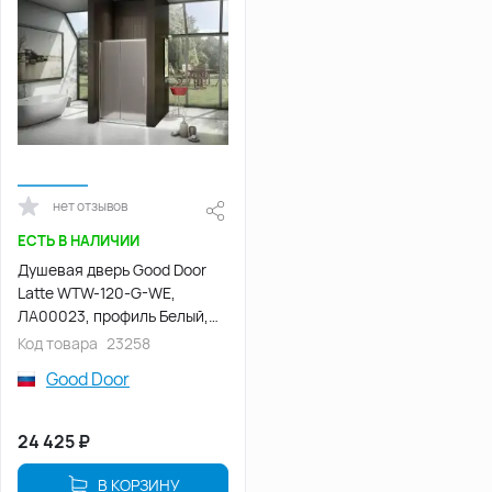
нет отзывов
ЕСТЬ В НАЛИЧИИ
Душевая дверь Good Door
Latte WTW-120-G-WE,
ЛА00023, профиль Белый,
стекло Рифленное
Код товара
23258
Good Door
24 425
₽
В КОРЗИНУ