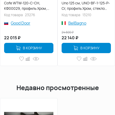
Cofe WTW-120-C-CH,
Uno 125 см, UNO-BF-1-125-P-
КФ00029, профиль Хром,
Cr, профиль Хром, стекло
стекло Прозрачное
Матовое
Код товара
23276
Код товара
13210
Good Door
BelBagno
24 600
₽
22 015
₽
22 140
₽
В КОРЗИНУ
В КОРЗИНУ
Недавно просмотренные