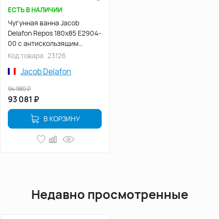
ЕСТЬ В НАЛИЧИИ
Чугунная ванна Jacob
Delafon Repos 180х85 E2904-
00 с антискользящим
покрытием, Белая
Код товара
23126
Jacob Delafon
94 980
₽
93 081
₽
В КОРЗИНУ
Недавно просмотренные