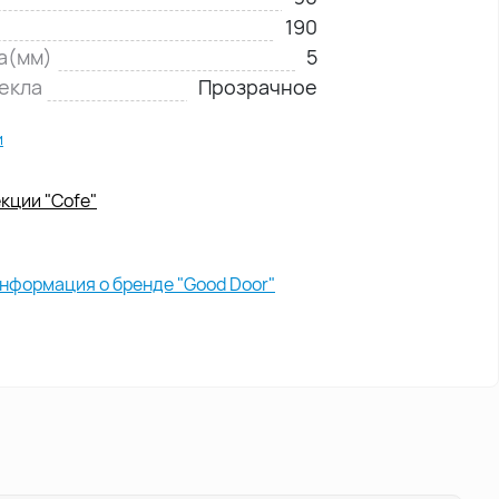
190
а(мм)
5
екла
Прозрачное
и
кции "Cofe"
нформация о бренде "Good Door"