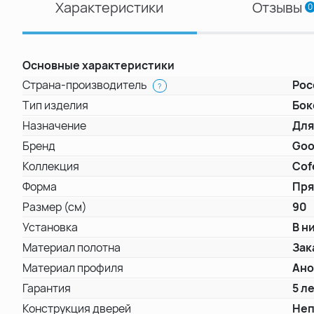
Характеристики
Отзывы
0
Основные характеристики
Страна-производитель
Рос
?
Тип изделия
Бок
Назначение
Для
Бренд
Goo
Коллекция
Cof
Форма
Пря
Размер (см)
90
Установка
В н
Материал полотна
Зак
Материал профиля
Ано
Гарантия
5 л
Конструкция дверей
Неп