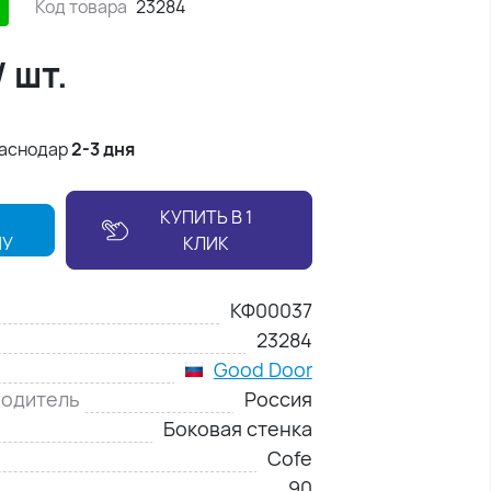
Код товара
23284
/
шт.
раснодар
2-3 дня
КУПИТЬ В 1
НУ
КЛИК
КФ00037
23284
Good Door
водитель
Россия
Боковая стенка
Cofe
90