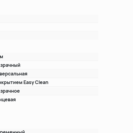
ом
зрачный
версальная
окрытием Easy Clean
зрачное
нцевая
временный