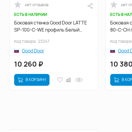
нет отзывов
нет о
ЕСТЬ В НАЛИЧИИ
ЕСТЬ В НА
Боковая стенка Good Door LATTE
Боковая с
SP-100-C-WE профиль Белый
80-C-CH 
стекло прозрачное
прозрачн
Код товара
23247
Код товара
Good Door
Good 
10 260
₽
10 38
В КОРЗИНУ
В КО