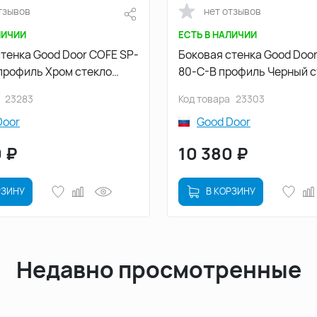
тзывов
нет отзывов
ЛИЧИИ
ЕСТЬ В НАЛИЧИИ
тенка Good Door COFE SP-
Боковая стенка Good Doo
профиль Хром стекло
80-C-B профиль Черный с
ое
прозрачное
23283
Код товара
23303
Door
Good Door
0
₽
10 380
₽
РЗИНУ
В КОРЗИНУ
Недавно просмотренные