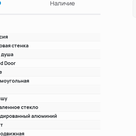
Наличие
сия
овая стенка
 душа
d Door
e
моугольная
ишу
аленное стекло
дированный алюминий
ет
одвижная