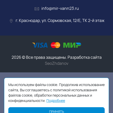
info@mir-vann23.ru
г. Краснодар, ул. Сормовская, 12/Е, ТК 2-й этаж
2026 © Все права защищены. Разработка сайта
SeoZhdanov
Данный интернет-магазин носит исключительно
информационный характер и ни при каких условиях
Мы используем файлы cookie. Продолжив использование
информационные материалы, размеры, фото и цены
сайта, Вы соглашаетесь с политикой использования
сайта не являются публичной офертой,
в соответствии
файлов cookie, обработки персональных данных и
с пунктом 2 статьи 437 ГК РФ
конфиденциальности.
Подробнее
ПРИНЯТЬ