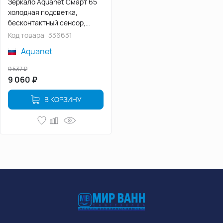
Зеркало Aquanet Смарт 65
холодная подсветка,
бесконтактный сенсор,
336631
Код товара
336631
Aquanet
9 537
₽
9 060
₽
В КОРЗИНУ