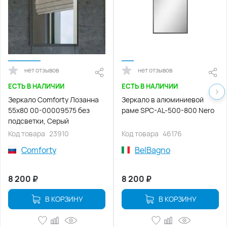
нет отзывов
нет отзывов
ЕСТЬ В НАЛИЧИИ
ЕСТЬ В НАЛИЧИИ
Зеркало Comforty Лозанна
Зеркало в алюминиевой
55х80 00-00009575 без
раме SPC-AL-500-800 Nero
подсветки, Серый
Код товара
23910
Код товара
46176
Comforty
BelBagno
8 200
₽
8 200
₽
В КОРЗИНУ
В КОРЗИНУ