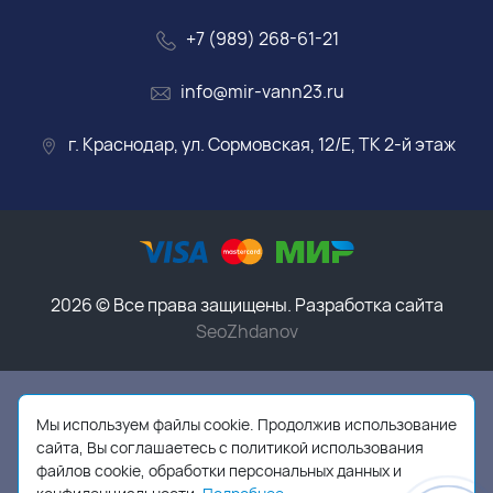
+7 (989) 268-61-21
info@mir-vann23.ru
г. Краснодар, ул. Сормовская, 12/Е, ТК 2-й этаж
2026 © Все права защищены. Разработка сайта
SeoZhdanov
Данный интернет-магазин носит исключительно
информационный характер и ни при каких условиях
Мы используем файлы cookie. Продолжив использование
информационные материалы, размеры, фото и цены
сайта, Вы соглашаетесь с политикой использования
сайта не являются публичной офертой,
в соответствии
файлов cookie, обработки персональных данных и
с пунктом 2 статьи 437 ГК РФ