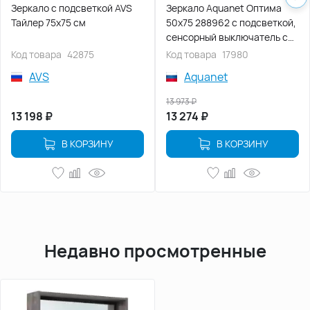
Зеркало с подсветкой AVS
Зеркало Aquanet Оптима
Тайлер 75x75 см
50х75 288962 с подсветкой,
сенсорный выключатель с
функцией диммера, с
Код товара
42875
Код товара
17980
подогревом, с цифровым
AVS
Aquanet
термометром и часами
Белый
13 973
₽
13 198
₽
13 274
₽
В КОРЗИНУ
В КОРЗИНУ
Недавно просмотренные