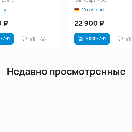
23945
Код товара
40011
rty
Grossman
0
₽
22 900
₽
РЗИНУ
В КОРЗИНУ
Недавно просмотренные