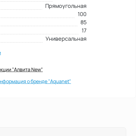
Прямоугольная
100
85
17
Универсальная
и
екции "Алвита New"
нформация о бренде "Aquanet"