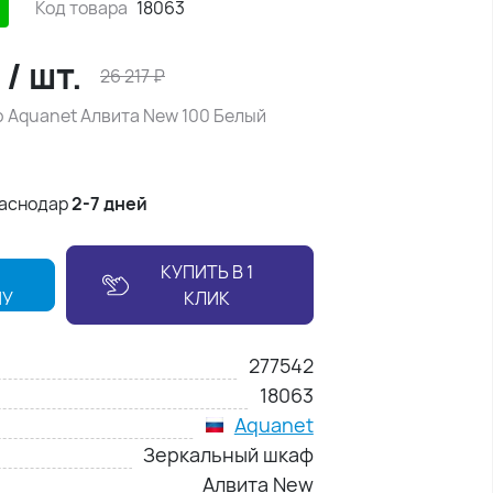
Код товара
18063
₽
/
шт.
26 217
₽
 Aquanet Алвита New 100 Белый
раснодар
2-7 дней
КУПИТЬ В 1
НУ
КЛИК
277542
18063
Aquanet
Зеркальный шкаф
Алвита New