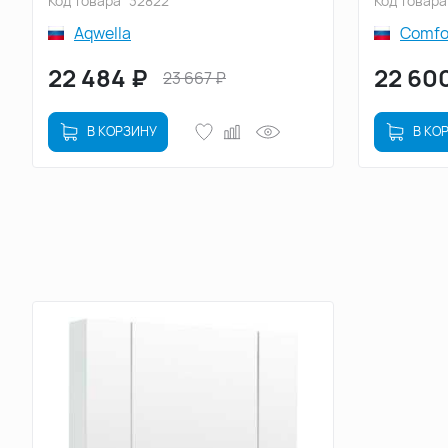
Код товара
32822
Код товара
Aqwella
Comfo
22 484
₽
22 60
23 667
₽
В КОРЗИНУ
В КО