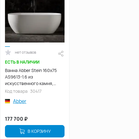
нет отзывов
ЕСТЬ В НАЛИЧИИ
Ванна Abber Stein 160х75
AS9613-1.6 из
искусственного камня,
Белая матовая
Код товара
30417
Abber
177 700
₽
В КОРЗИНУ