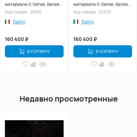
материала S-Sense, Белая
материала S-Sense, Белая
матовая
матовая
Код товара
26881
Код товара
26935
Salini
Salini
160 400
₽
160 400
₽
В КОРЗИНУ
В КОРЗИНУ
Недавно просмотренные