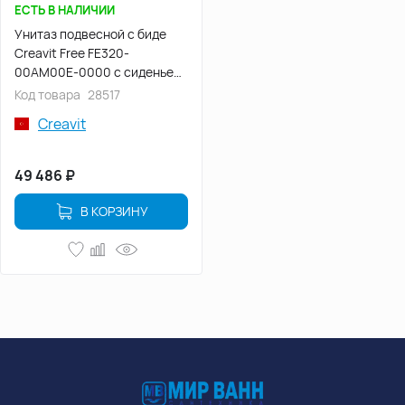
ЕСТЬ В НАЛИЧИИ
Унитаз подвесной с биде
Creavit Free FE320-
00AM00E-0000 с сиденьем
микролифт Антрацит
Код товара
28517
матовый
Creavit
49 486
₽
В КОРЗИНУ