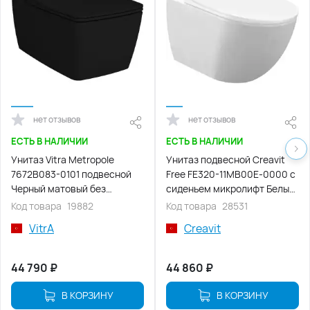
нет отзывов
нет отзывов
ЕСТЬ В НАЛИЧИИ
ЕСТЬ В НАЛИЧИИ
Унитаз Vitra Metropole
Унитаз подвесной Creavit
7672B083-0101 подвесной
Free FE320-11MB00E-0000 с
Черный матовый без
сиденьем микролифт Белый
сиденья
матовый
Код товара
19882
Код товара
28531
VitrA
Creavit
44 790
₽
44 860
₽
В КОРЗИНУ
В КОРЗИНУ