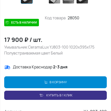
Код товара
28050
ЕСТЬ В НАЛИЧИИ
17 900
₽
/
шт.
Умывальник CeramaLux YJ803-100 1020х395х175
Полувстраиваемая цвет Белый
Доставка Краснодар
2-3 дня
В КОРЗИНУ
КУПИТЬ В 1 КЛИК