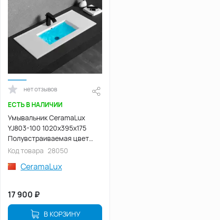
нет отзывов
ЕСТЬ В НАЛИЧИИ
Умывальник CeramaLux
YJ803-100 1020х395х175
Полувстраиваемая цвет
Белый
Код товара
28050
CeramaLux
17 900
₽
В КОРЗИНУ