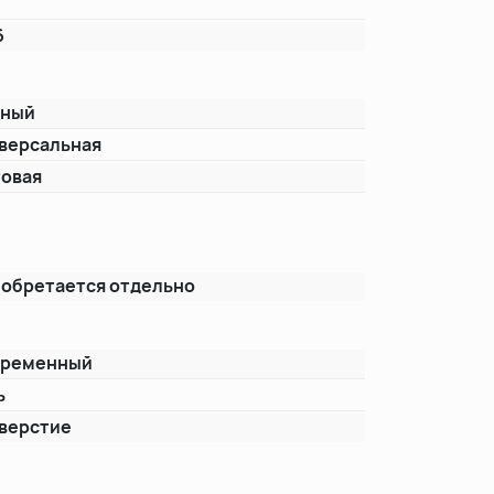
6
рный
версальная
овая
т
обретается отдельно
временный
ь
тверстие