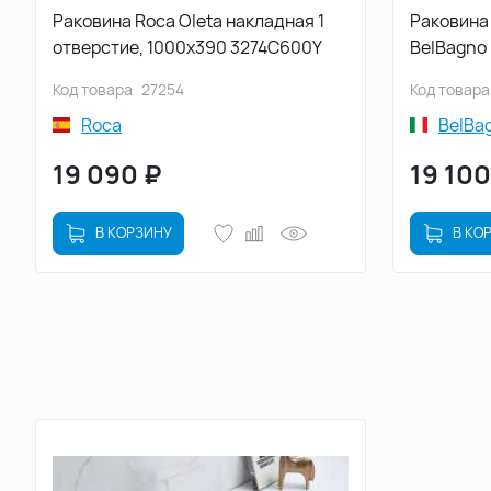
Раковина Roca Oleta накладная 1
Раковина
отверстие, 1000х390 3274C600Y
BelBagno
Код товара
27254
Код товара
Roca
BelBa
19 090
₽
19 100
В КОРЗИНУ
В КО