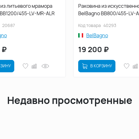
 из литьевого мрамора
Раковина из искусственн
 BB1200/455-LV-MR-ALR
BelBagno BB800/455-LV-
NERO, чёрная матовая
20687
Код товара
40293
gno
BelBagno
₽
19 200
₽
РЗИНУ
В КОРЗИНУ
Недавно просмотренные