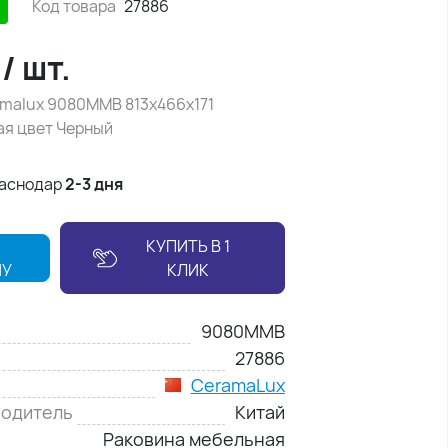
Код товара
27886
₽
/
шт.
malux 9080MMB 813х466х171
я цвет Черный
раснодар
2-3 дня
КУПИТЬ В 1
НУ
КЛИК
9080MMB
27886
CeramaLux
водитель
Китай
Раковина мебельная