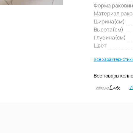
Форма ракови
Материал рак
Ширина(см)
Высота(см)
Глубина(см)
Цвет
Все характеристик
Все товары колле
И