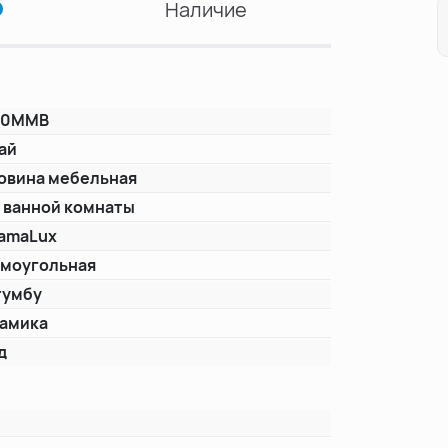
Наличие
80MMB
ай
овина мебельная
 ванной комнаты
amaLux
моугольная
тумбу
амика
д