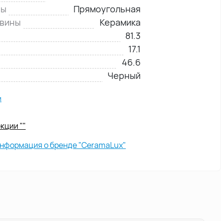
ны
Прямоугольная
овины
Керамика
81.3
17.1
46.6
Черный
и
кции ""
нформация о бренде "CeramaLux"