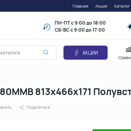
Главная
Акции
Каталог
ПН-ПТ
с 9:00 до 18:00
СБ-ВС с 9:00 до 17:00
АКЦИИ
Сравн
080MMB 813х466х171 Полувс
внить
Поделиться