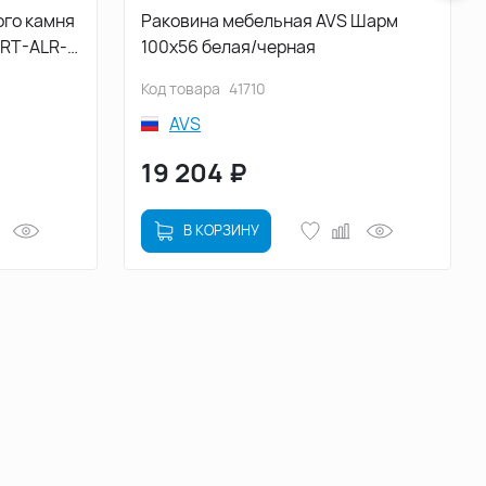
ого камня
Раковина мебельная AVS Шарм
ART-ALR-
100x56 белая/черная
Код товара
41710
AVS
19 204
₽
В КОРЗИНУ