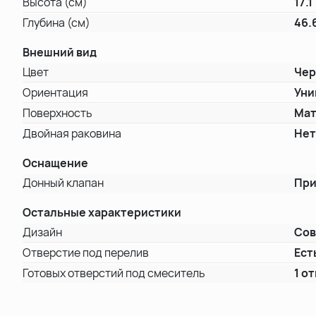
Высота (см)
17.1
Глубина (см)
46.
Внешний вид
Цвет
Че
Ориентация
Уни
Поверхность
Мат
Двойная раковина
Не
Оснащение
Донный клапан
При
Остальные характеристики
Дизайн
Со
Отверстие под перелив
Ест
Готовых отверстий под смеситель
1 о