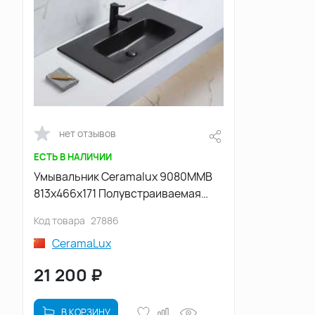
нет отзывов
ЕСТЬ В НАЛИЧИИ
Умывальник Ceramalux 9080MMB
813х466х171 Полувстраиваемая
цвет Черный
Код товара
27886
CeramaLux
21 200
₽
В КОРЗИНУ