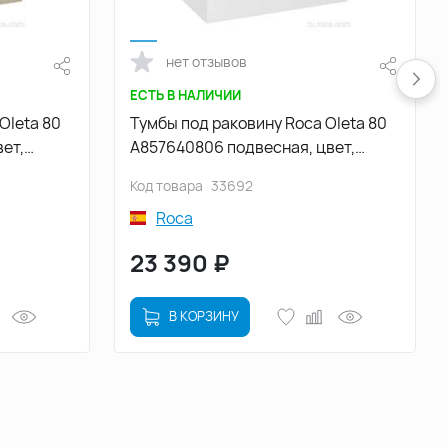
нет отзывов
ЕСТЬ В НАЛИЧИИ
Oleta 80
Тумбы под раковину Roca Oleta 80
ет,
A857640806 подвесная, цвет,
Белый глянец
Код товара
33692
Roca
23 390
₽
В КОРЗИНУ