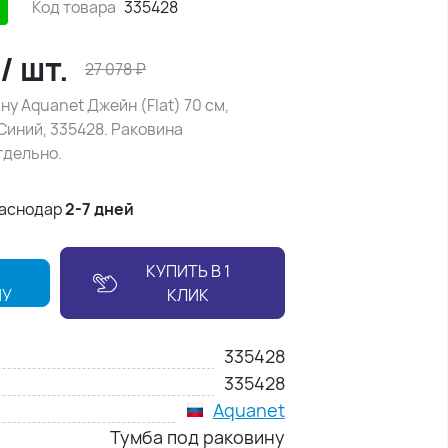
Код товара
335428
/
шт.
27 078
₽
ну Aquanet Джейн (Flat) 70 см,
Синий, 335428. Раковина
тдельно.
раснодар
2-7 дней
КУПИТЬ В 1
НУ
КЛИК
335428
335428
Aquanet
Тумба под раковину