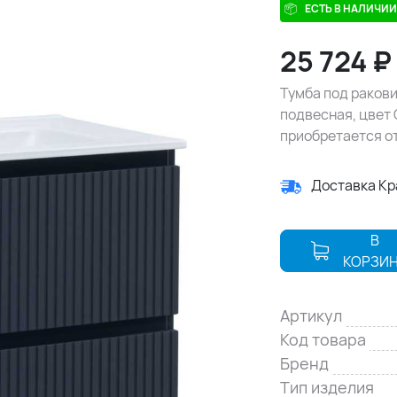
ЕСТЬ В НАЛИЧИИ
25 724
₽
Тумба под ракови
подвесная, цвет 
приобретается о
Доставка К
В
КОРЗИ
Артикул
Код товара
Бренд
Тип изделия