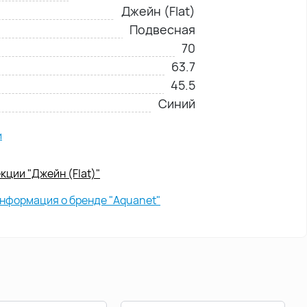
Джейн (Flat)
Подвесная
70
63.7
45.5
Синий
и
кции "Джейн (Flat)"
нформация о бренде "Aquanet"