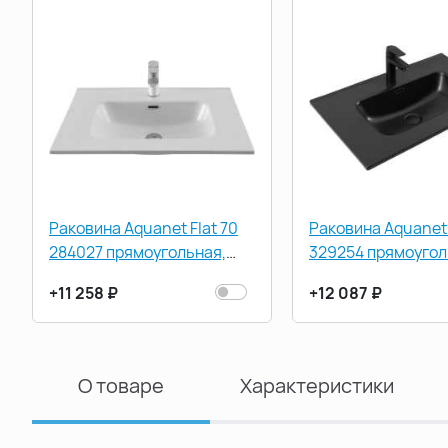
Раковина Aquanet Flat 70
Раковина Aquanet 
284027 прямоугольная,
329254 прямоугол
Белая глянцевая
Черная матовая
+11 258 ₽
+12 087 ₽
О товаре
Характеристики