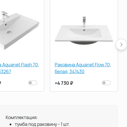
 Aquanet Flash 70,
Раковина Aquanet Flow 70,
33267
белая, 347430
₽
+4 730 ₽
Комплектация:
тумба под раковину - 1 шт.