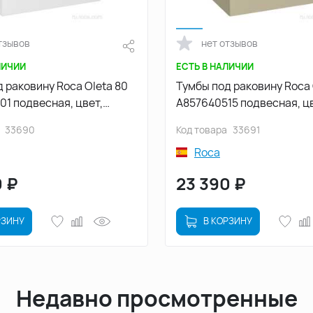
тзывов
нет отзывов
ЛИЧИИ
ЕСТЬ В НАЛИЧИИ
 раковину Roca Oleta 80
Тумбы под раковину Roca 
1 подвесная, цвет,
A857640515 подвесная, цв
товый
Капучино
33690
Код товара
33691
Roca
0
₽
23 390
₽
РЗИНУ
В КОРЗИНУ
Недавно просмотренные