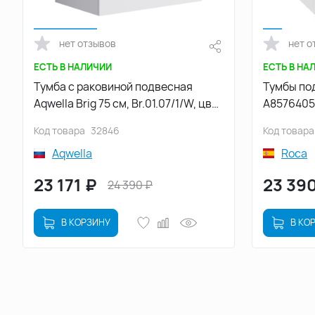
нет отзывов
нет о
ЕСТЬ В НАЛИЧИИ
ЕСТЬ В НА
Тумба с раковиной подвесная
Тумбы под
Aqwella Brig 75 см, Br.01.07/1/W, цвет
A85764050
Белый
Белый ма
Код товара
32846
Код товара
Aqwella
Roca
23 171
₽
23 39
24 390
₽
В КОРЗИНУ
В КО