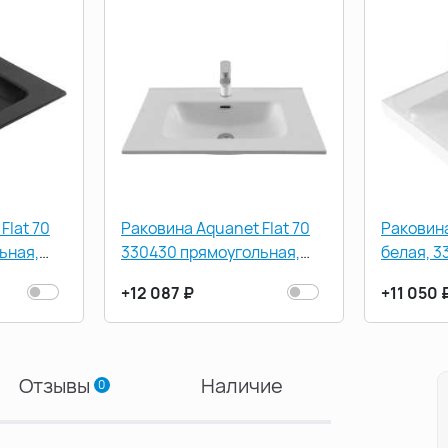
Flat 70
Раковина Aquanet Flat 70
Раковина
ьная,
330430 прямоугольная,
белая, 3
Белая матовая
+12 087 ₽
+11 050 
Отзывы
Наличие
0