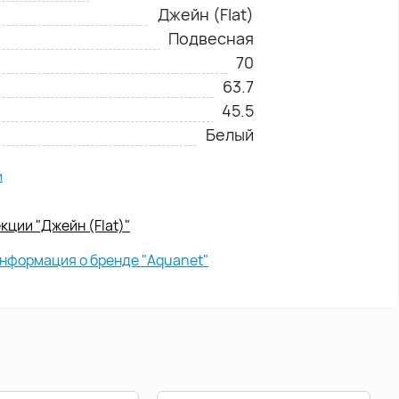
Джейн (Flat)
Подвесная
70
63.7
45.5
Белый
и
кции "Джейн (Flat)"
нформация о бренде "Aquanet"