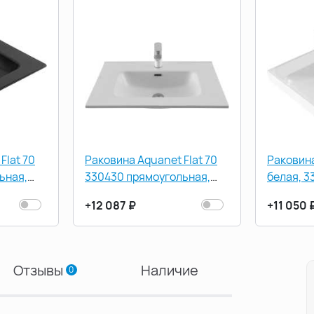
Flat 70
Раковина Aquanet Flat 70
Раковина
ьная,
330430 прямоугольная,
белая, 3
Белая матовая
+12 087 ₽
+11 050 
Отзывы
Наличие
0