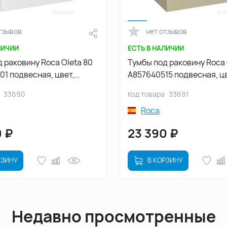
тзывов
нет отзывов
ЛИЧИИ
ЕСТЬ В НАЛИЧИИ
 раковину Roca Oleta 80
Тумбы под раковину Roca 
1 подвесная, цвет,
A857640515 подвесная, цв
товый
Капучино
33690
Код товара
33691
Roca
0
₽
23 390
₽
РЗИНУ
В КОРЗИНУ
Недавно просмотренные