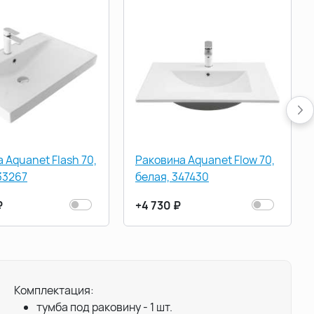
 Aquanet Flash 70,
Раковина Aquanet Flow 70,
33267
белая, 347430
₽
+4 730 ₽
Комплектация:
тумба под раковину - 1 шт.