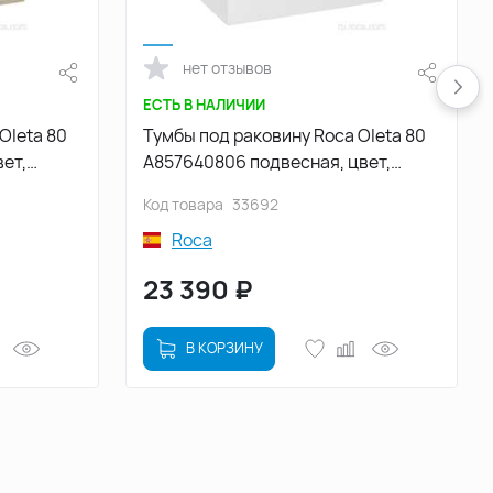
нет отзывов
ЕСТЬ В НАЛИЧИИ
Oleta 80
Тумбы под раковину Roca Oleta 80
ет,
A857640806 подвесная, цвет,
Белый глянец
Код товара
33692
Roca
23 390
₽
В КОРЗИНУ