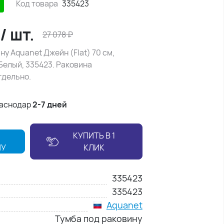
Код товара
335423
/
шт.
27 078
₽
ну Aquanet Джейн (Flat) 70 см,
Белый, 335423. Раковина
тдельно.
раснодар
2-7 дней
КУПИТЬ В 1
НУ
КЛИК
335423
335423
Aquanet
Тумба под раковину