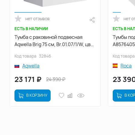
нет отзывов
нет о
ЕСТЬ В НАЛИЧИИ
ЕСТЬ В НА
Тумба с раковиной подвесная
Тумбы под
Aqwella Brig 75 см, Br.01.07/1/W, цвет
A85764050
Белый
Белый ма
Код товара
32846
Код товара
Aqwella
Roca
23 171
₽
23 39
24 390
₽
В КОРЗИНУ
В КО