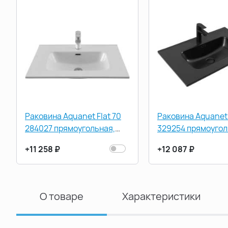
Раковина Aquanet Flat 70
Раковина Aquanet 
284027 прямоугольная,
329254 прямоугол
Белая глянцевая
Черная матовая
+11 258 ₽
+12 087 ₽
О товаре
Характеристики