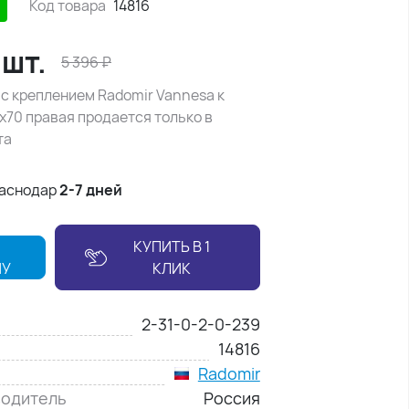
Код товара
14816
/
шт.
5 396
₽
с креплением Radomir Vannesa к
х70 правая продается только в
та
раснодар
2-7 дней
КУПИТЬ В 1
НУ
КЛИК
2-31-0-2-0-239
14816
Radomir
водитель
Россия