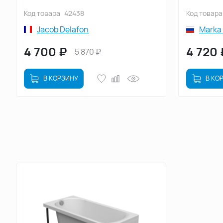
E6D372RU-00
Код товара
42438
Код товара
Jacob Delafon
Marka
4 700
₽
4 720
5 870
₽
В КОРЗИНУ
В КО