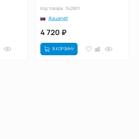
Код товара
342801
Aquanet
4 720
₽
В КОРЗИНУ