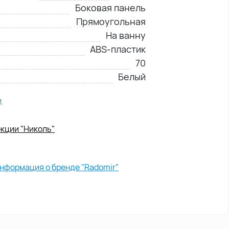
Боковая панель
Прямоугольная
На ванну
ABS-пластик
70
Белый
и
кции "Николь"
нформация о бренде "Radomir"