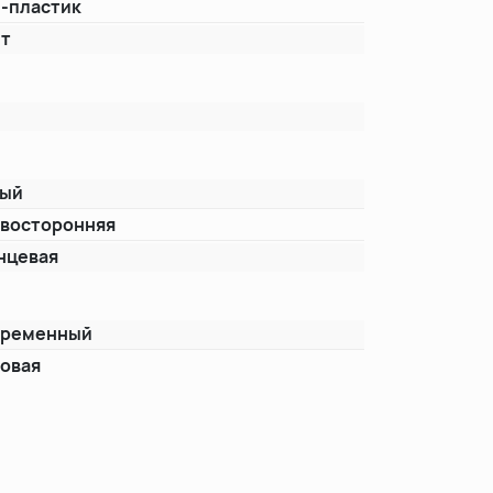
-пластик
ет
лый
восторонняя
нцевая
временный
овая