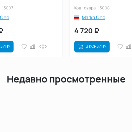
15097
Код товара
15098
 One
Marka One
₽
4 720
₽
РЗИНУ
В КОРЗИНУ
Недавно просмотренные