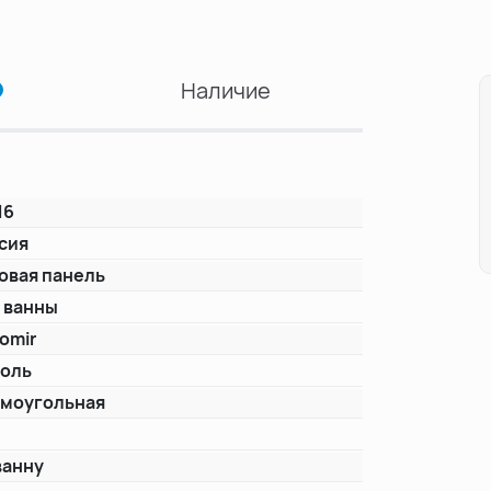
Наличие
16
сия
овая панель
 ванны
omir
оль
моугольная
ванну