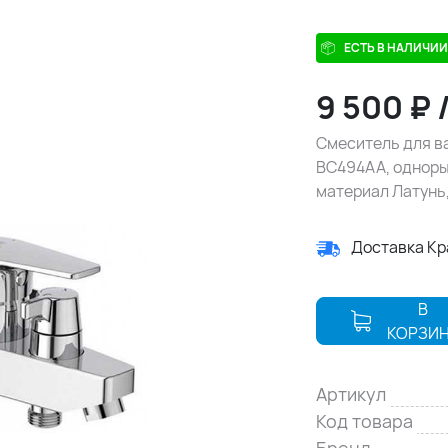
ЕСТЬ В НАЛИЧИИ
9 500
₽
Смеситель для ва
BC494AA, однорыч
материал Латунь,
Доставка К
В
КОРЗИ
Артикул
Код товара
Бренд