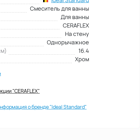
Смеситель для ванны
Для ванны
CERAFLEX
На стену
Однорычажное
см)
16.4
Хром
и
екции "CERAFLEX"
нформация о бренде "Ideal Standard"