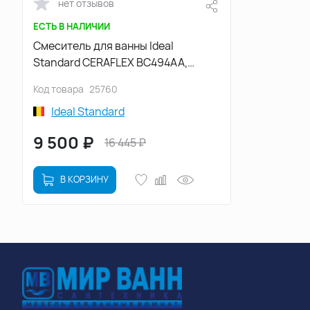
нет отзывов
ЕСТЬ В НАЛИЧИИ
Смеситель для ванны Ideal
Standard CERAFLEX BC494AA,
однорычажный, с коротким
Код товара
25760
изливом, Хром
Ideal Standard
9 500
₽
16 445
₽
В КОРЗИНУ