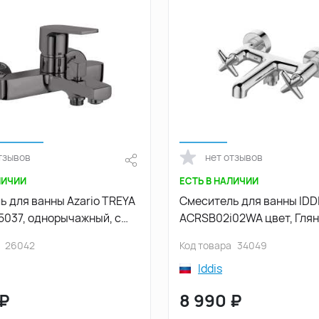
тзывов
нет отзывов
ЛИЧИИ
ЕСТЬ В НАЛИЧИИ
ь для ванны Azario TREYA
Смеситель для ванны IDDI
5037, однорычажный, с
ACRSB02i02WA цвет, Глянцевый
 изливом, Графит
хром
26042
Код товара
34049
ванный
Iddis
₽
8 990
₽