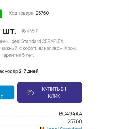
Код товара
25760
/
шт.
16 445
₽
нны Ideal Standard CERAFLEX
ажный, с коротким изливом, Хром ,
 гарантия 5 лет.
раснодар
2-7 дней
КУПИТЬ В 1
НУ
КЛИК
BC494AA
25760
Ideal Standard