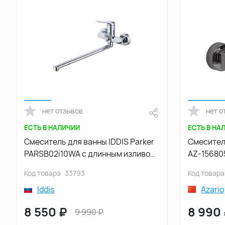
нет отзывов
нет о
ЕСТЬ В НАЛИЧИИ
ЕСТЬ В НА
Смеситель для ванны IDDIS Parker
Смесител
PARSB02i10WA с длинным изливом
AZ-15680
цвет, Глянцевый хром
коротким
Код товара
33793
Код товара
браширо
Iddis
Azario
8 550
₽
8 990
9 990
₽