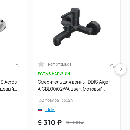
нет отзывов
ЕСТЬ В НАЛИЧИИ
S Acros
Смеситель для ванны IDDIS Aiger
AIGBL00i02WA цвет, Матовый
черный
Код товара
33824
Iddis
9 310
₽
12 990
₽