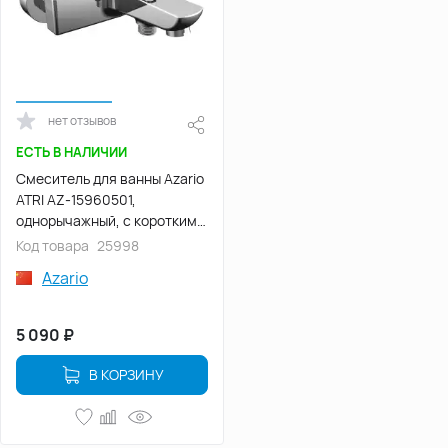
нет отзывов
ЕСТЬ В НАЛИЧИИ
Смеситель для ванны Azario
ATRI AZ-15960501,
однорычажный, с коротким
изливом, Хром
Код товара
25998
Azario
5 090
₽
В КОРЗИНУ