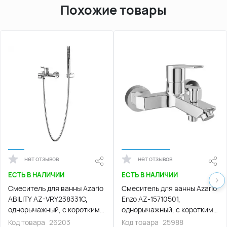
Похожие товары
нет отзывов
нет отзывов
ЕСТЬ В НАЛИЧИИ
ЕСТЬ В НАЛИЧИИ
Смеситель для ванны Azario
Смеситель для ванны Azario
ABILITY AZ-VRY238331C,
Enzo AZ-15710501,
однорычажный, с коротким
однорычажный, с коротким
изливом, Хром
изливом, Хром
Код товара
26203
Код товара
25988