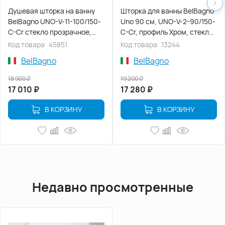
Душевая шторка на ванну
Шторка для ванны BelBagno
BelBagno UNO-V-11-100/150-
Uno 90 см, UNO-V-2-90/150-
C-Cr стекло прозрачное,
C-Cr, профиль Хром, стекло
профиль Хром
Прозрачное
Код товара
45851
Код товара
13244
BelBagno
BelBagno
18 900
₽
19 200
₽
17 010
₽
17 280
₽
В КОРЗИНУ
В КОРЗИНУ
Недавно просмотренные