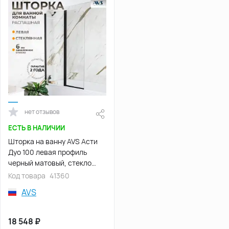
нет отзывов
ЕСТЬ В НАЛИЧИИ
Шторка на ванну AVS Асти
Дуо 100 левая профиль
черный матовый, стекло
прозрачное, 803-0016-150-
Код товара
41360
5545L-BM-T
AVS
18 548
₽