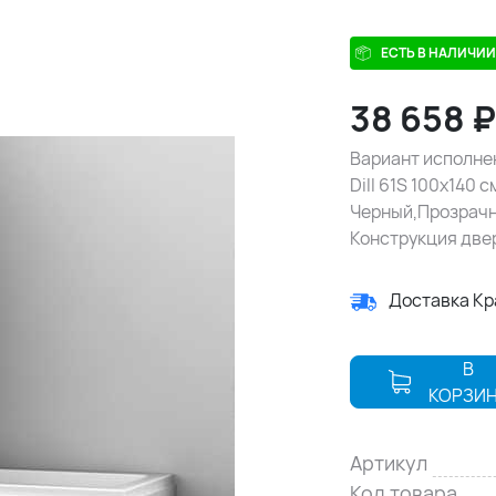
ЕСТЬ В НАЛИЧИИ
38 658
Вариант исполне
Dill 61S 100х140 
Черный,Прозрачн
Конструкция две
Доставка К
В
КОРЗИ
Артикул
Код товара