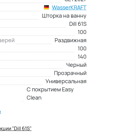
WasserKRAFT
Шторка на ванну
Dill 61S
100
верей
Раздвижная
100
140
Черный
Прозрачный
Универсальная
С покрытием Easy
Clean
и
ции "Dill 61S"