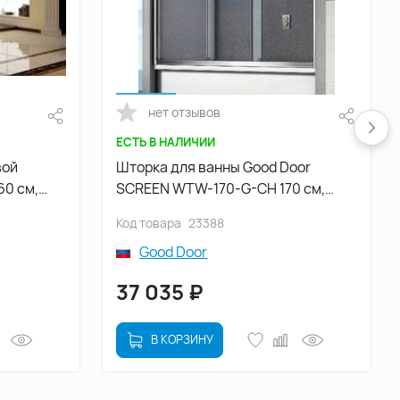
нет отзывов
ЕСТЬ В НАЛИЧИИ
вой
Шторка для ванны Good Door
60 см,
SCREEN WTW-170-G-CH 170 см,
10-F-
ПД00110, профиль Хром, стекло
Код товара
23388
м, стекло
Рифленное
Good Door
37 035
₽
В КОРЗИНУ