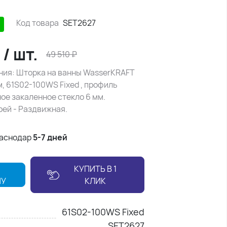
Код товара
SET2627
₽
/
шт.
49 510
₽
ния: Шторка на ванны WasserKRAFT
см, 61S02-100WS Fixed , профиль
ое закаленное стекло 6 мм.
рей - Раздвижная.
раснодар
5-7 дней
КУПИТЬ В 1
НУ
КЛИК
61S02-100WS Fixed
SET2627