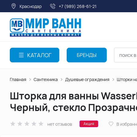
Краснодар
+7 (989) 268-61-21
КАТАЛОГ
БРЕНДЫ
Главная
Сантехника
Душевые ограждения
Шторки н
Шторка для ванны WasserK
Черный, стекло Прозрачн
нет отзывов
В избран
Акция