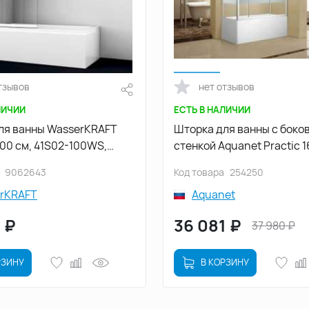
тзывов
нет отзывов
ЛИЧИИ
ЕСТЬ В НАЛИЧИИ
ля ванны WasserKRAFT
Шторка для ванны c боко
100 см, 41S02-100WS,
стенкой Aquanet Practic 1
Хром, стекло Прозрачное
AE10-B-160H150U-CP + AE
9062643
Код товара
254250
80H150U-CP, профиль Хро
rKRAFT
Aquanet
С шелкографией
0
₽
36 081
₽
37 980
₽
РЗИНУ
В КОРЗИНУ