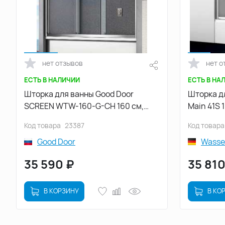
нет отзывов
нет о
ЕСТЬ В НАЛИЧИИ
ЕСТЬ В НА
Шторка для ванны Good Door
Шторка д
SCREEN WTW-160-G-CH 160 см,
Main 41S 
ПД00109, профиль Хром, стекло
профиль 
Код товара
23387
Код товара
Рифленное
Good Door
Wasse
35 590
₽
35 81
В КОРЗИНУ
В КО