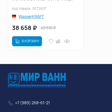
профиль Черный, стекло
Код товара
SET2627
Прозрачное
WasserKRAFT
38 658
₽
49 510
₽
В КОРЗИНУ
+7 (989) 268-61-21