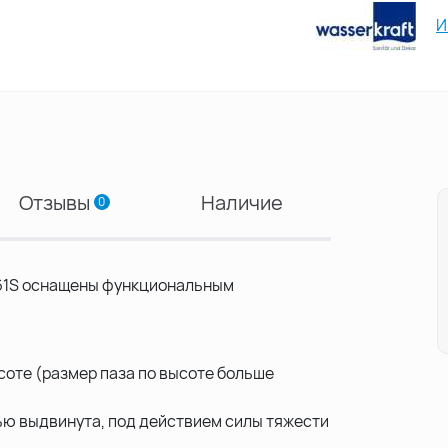
И
Отзывы
Наличие
0
l 61S оснащены функциональным
ысоте (размер паза по высоте больше
тью выдвинута, под действием силы тяжести