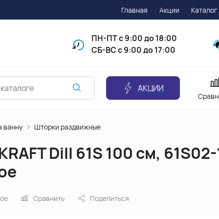
Главная
Акции
Каталог
ПН-ПТ
с 9:00 до 18:00
СБ-ВС с 9:00 до 17:00
АКЦИИ
Сравн
а ванну
Шторки раздвижные
RAFT Dill 61S 100 см, 61S02
ое
ное
Сравнить
Поделиться