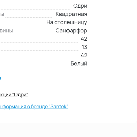
Одри
ны
Квадратная
На столешницу
овины
Санфарфор
42
13
42
Белый
и
екции "Одри"
нформация о бренде "Santek"