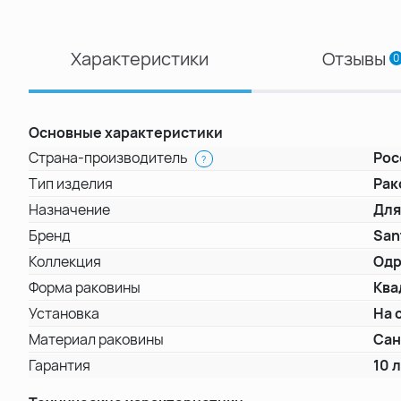
Характеристики
Отзывы
0
Основные характеристики
Страна-производитель
Рос
?
Тип изделия
Рак
Назначение
Для
Бренд
San
Коллекция
Од
Форма раковины
Ква
Установка
На 
Материал раковины
Са
Гарантия
10 