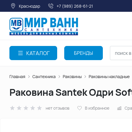
Краснодар
+7 (989) 268-61-21
КАТАЛОГ
БРЕНДЫ
Главная
Сантехника
Раковины
Раковины накладные
Раковина Santek Одри So
нет отзывов
В избранное
Сра