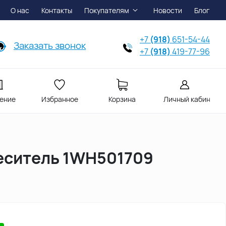
О нас
Контакты
Покупателям
Новости
Блог
+7
(918)
651-54-44
Заказать звонок
+7
(918)
419-77-96
ение
Избранное
Корзина
Личный кабинет
меситель 1WH501709