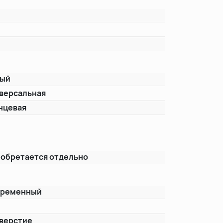
лый
версальная
нцевая
т
обретается отдельно
временный
т
тверстие