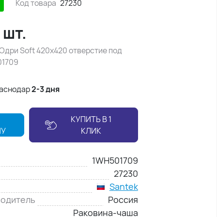
Код товара
27230
/
шт.
Одри Soft 420х420 отверстие под
01709
раснодар
2-3 дня
КУПИТЬ В 1
НУ
КЛИК
1WH501709
27230
Santek
водитель
Россия
Раковина-чаша