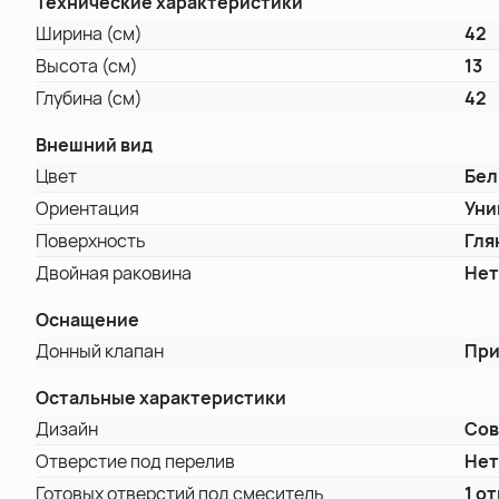
Технические характеристики
Ширина (см)
42
Высота (см)
13
Глубина (см)
42
Внешний вид
Цвет
Бе
Ориентация
Уни
Поверхность
Гля
Двойная раковина
Не
Оснащение
Донный клапан
При
Остальные характеристики
Дизайн
Со
Отверстие под перелив
Не
Готовых отверстий под смеситель
1 о