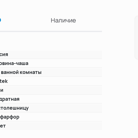
Наличие
сия
овина-чаша
 ванной комнаты
tek
ри
дратная
столешницу
нфарфор
лет