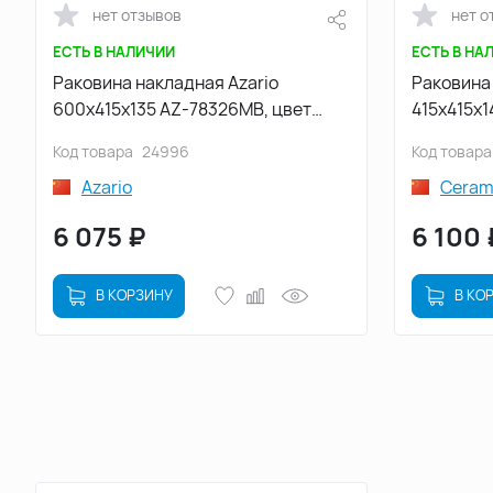
нет отзывов
нет о
ЕСТЬ В НАЛИЧИИ
ЕСТЬ В НА
Раковина накладная Azario
Раковина
600х415х135 AZ-78326MB, цвет
415х415х1
Черный
Код товара
24996
Код товара
Azario
Ceram
6 075
₽
6 100
В КОРЗИНУ
В КО