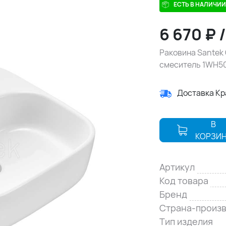
ЕСТЬ В НАЛИЧИИ
6 670
₽
Раковина Santek 
смеситель 1WH5
Доставка К
В
КОРЗИ
Артикул
Код товара
Бренд
Страна-произ
Тип изделия