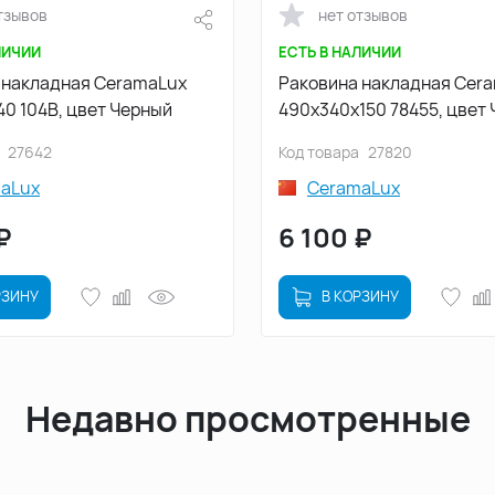
тзывов
нет отзывов
ЛИЧИИ
ЕСТЬ В НАЛИЧИИ
 накладная CeramaLux
Раковина накладная Cer
40 104B, цвет Черный
490х340х150 78455, цвет
27642
Код товара
27820
aLux
CeramaLux
₽
6 100
₽
РЗИНУ
В КОРЗИНУ
Недавно просмотренные