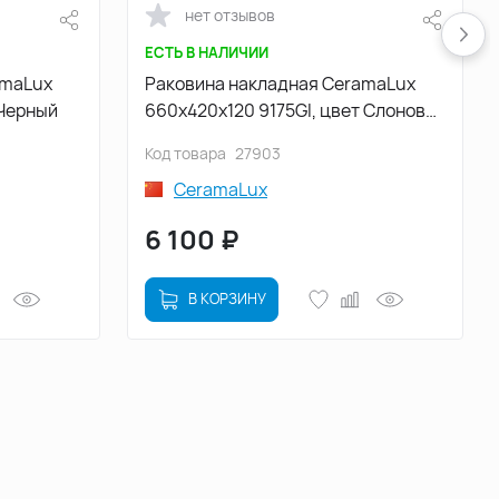
нет отзывов
ЕСТЬ В НАЛИЧИИ
amaLux
Раковина накладная CeramaLux
 Черный
660х420х120 9175GI, цвет Слоновая
кость
Код товара
27903
CeramaLux
6 100
₽
В КОРЗИНУ