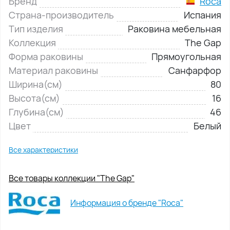
Бренд
Roca
Страна-производитель
Испания
Тип изделия
Раковина мебельная
Коллекция
The Gap
Форма раковины
Прямоугольная
Материал раковины
Санфарфор
Ширина(см)
80
Высота(см)
16
Глубина(см)
46
Цвет
Белый
Все характеристики
Все товары коллекции "The Gap"
Информация о бренде "Roca"