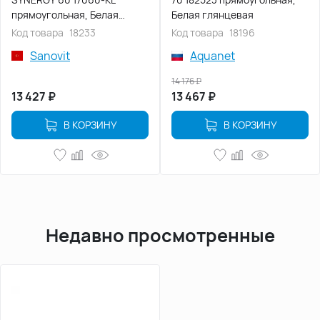
прямоугольная, Белая
Белая глянцевая
глянцевая
Код товара
18233
Код товара
18196
Sanovit
Aquanet
14 176
₽
13 427
₽
13 467
₽
В КОРЗИНУ
В КОРЗИНУ
Недавно просмотренные