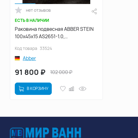
нет отзывов
ЕСТЬ В НАЛИЧИИ
Раковина подвесная ABBER STEIN
100х45х15 AS2651-1.0,
прямоугольная, белая матовая
Код товара
33524
Abber
91 800
₽
102 000
₽
В КОРЗИНУ