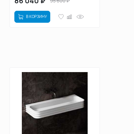
86 040
₽
95 600
₽
В КОРЗИНУ