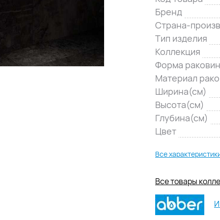
Бренд
Страна-произ
Тип изделия
Коллекция
Форма ракови
Материал рак
Ширина(см)
Высота(см)
Глубина(см)
Цвет
Все характеристик
Все товары колле
И