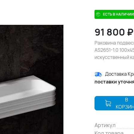
ЕСТЬ В НАЛИЧИИ
91 800
Раковина подвес
AS2651-1.0 100х4
искусственный к
Доставка К
поставки уточн
В
КОРЗИ
Артикул
Код товара