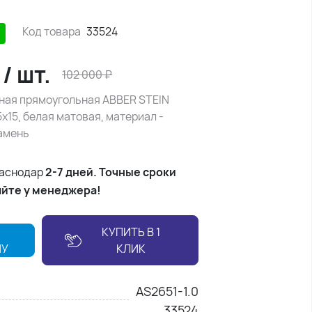
Код товара
33524
₽
/
шт.
102 000
₽
ная прямоугольная ABBER STEIN
5х15, белая матовая, материал -
амень
раснодар
2-7 дней. Точные сроки
яйте у менеджера!
КУПИТЬ В 1
НУ
КЛИК
AS2651-1.0
33524