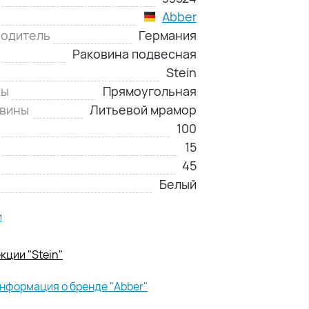
Abber
водитель
Германия
Раковина подвесная
Stein
ны
Прямоугольная
овины
Литьевой мрамор
100
15
45
Белый
и
кции "Stein"
нформация о бренде "Abber"