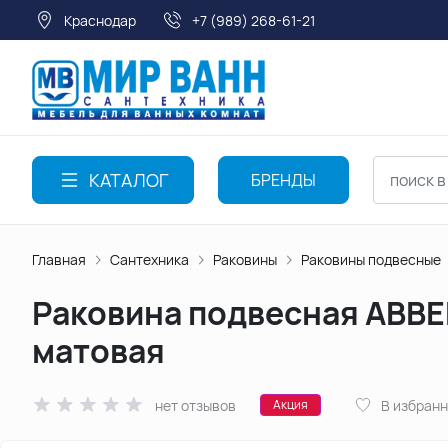
Краснодар
+7 (989) 268-61-21
КАТАЛОГ
БРЕНДЫ
Главная
Сантехника
Раковины
Раковины подвесные
Раковина подвесная ABBER
матовая
нет отзывов
В избран
Акция