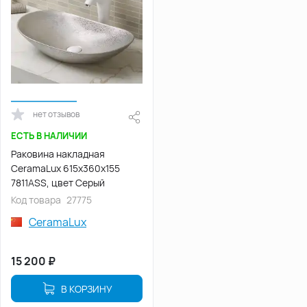
нет отзывов
ЕСТЬ В НАЛИЧИИ
Раковина накладная
CeramaLux 615х360х155
7811АSS, цвет Серый
Код товара
27775
CeramaLux
15 200
₽
В КОРЗИНУ