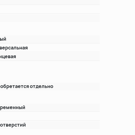
лый
версальная
нцевая
т
обретается отдельно
временный
т
 отверстий