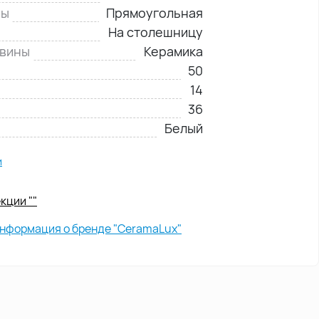
ны
Прямоугольная
На столешницу
овины
Керамика
50
14
36
Белый
и
кции ""
нформация о бренде "CeramaLux"