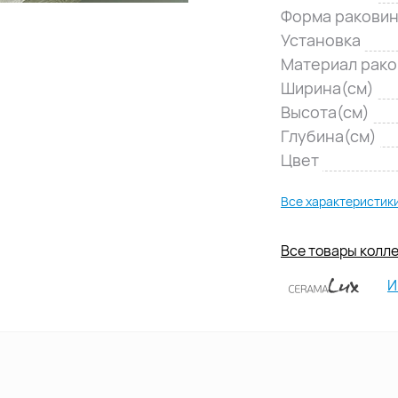
Форма ракови
Установка
Материал рак
Ширина(см)
Высота(см)
Глубина(см)
Цвет
Все характеристик
Все товары колле
И