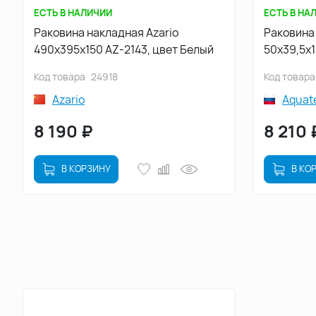
ЕСТЬ В НАЛИЧИИ
ЕСТЬ В НА
Раковина накладная Azario
Раковина
490х395х150 AZ-2143, цвет Белый
50х39,5х
матовая
Код товара
24918
Код товара
Azario
Aquat
8 190
₽
8 210
В КОРЗИНУ
В КО