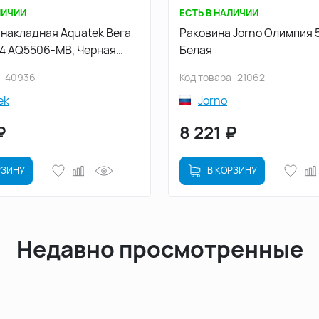
ЛИЧИИ
ЕСТЬ В НАЛИЧИИ
 накладная Aquatek Вега
Раковина Jorno Олимпия 56 У18293
14 AQ5506-MB, Черная
Белая
40936
Код товара
21062
ek
Jorno
₽
8 221
₽
РЗИНУ
В КОРЗИНУ
Недавно просмотренные