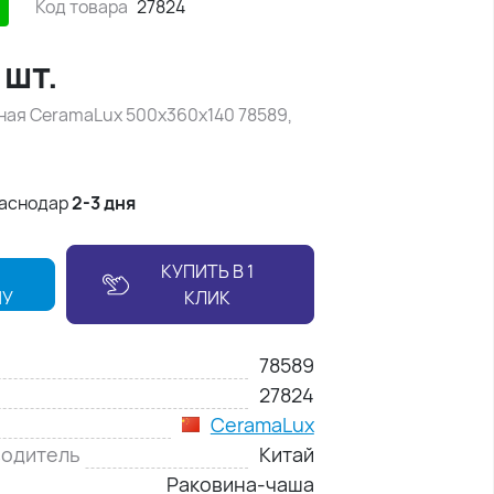
Код товара
27824
/
шт.
ная CeramaLux 500х360х140 78589,
раснодар
2-3 дня
КУПИТЬ В 1
НУ
КЛИК
78589
27824
CeramaLux
водитель
Китай
Раковина-чаша