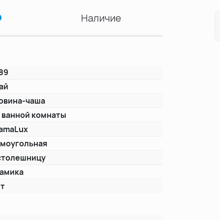
Наличие
89
ай
овина-чаша
 ванной комнаты
amaLux
моугольная
столешницу
амика
ет