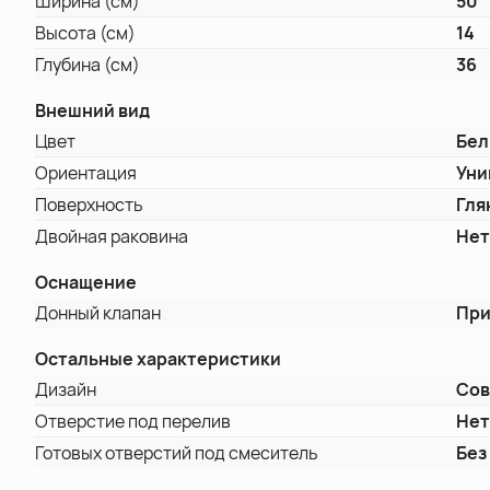
Ширина (см)
50
Высота (см)
14
Глубина (см)
36
Внешний вид
Цвет
Бе
Ориентация
Уни
Поверхность
Гля
Двойная раковина
Не
Оснащение
Донный клапан
При
Остальные характеристики
Дизайн
Со
Отверстие под перелив
Не
Готовых отверстий под смеситель
Без