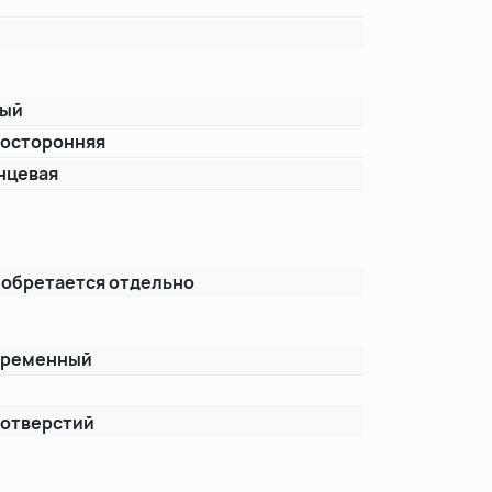
лый
осторонняя
нцевая
т
обретается отдельно
временный
т
 отверстий