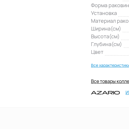
Форма ракови
Установка
Материал рак
Ширина(см)
Высота(см)
Глубина(см)
Цвет
Все характеристик
Все товары колле
И