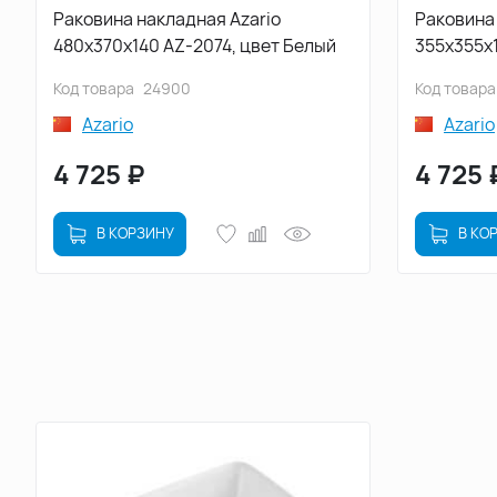
Раковина накладная Azario
Раковина 
480х370х140 AZ-2074, цвет Белый
355х355х1
Код товара
24900
Код товара
Azario
Azario
4 725
₽
4 725
В КОРЗИНУ
В КО