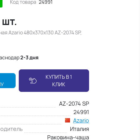
Код товара
24991
/
шт.
ая Azario 480х370х130 AZ-2074 SP,
раснодар
2-3 дня
КУПИТЬ В 1
НУ
КЛИК
AZ-2074 SP
24991
Azario
водитель
Италия
Раковина-чаша