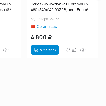
amaLux
Раковина накладная CeramaLux
елый /
480х340х140 9030В, цвет Белый
Код товара
27863
CeramaLux
4 800
₽
В КОРЗИНУ