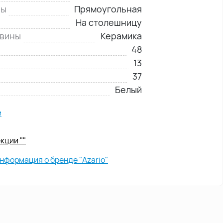
ны
Прямоугольная
На столешницу
овины
Керамика
48
13
37
Белый
и
кции ""
нформация о бренде "Azario"