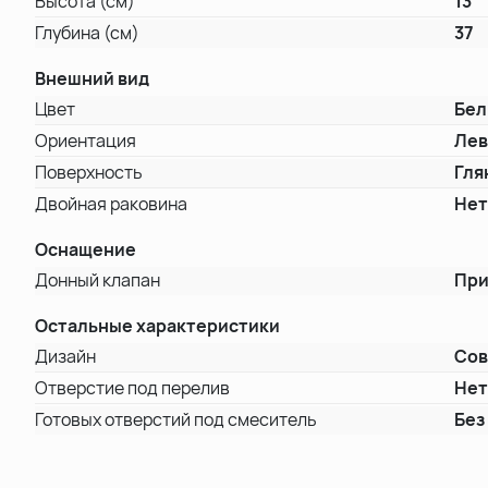
Высота (см)
13
Глубина (см)
37
Внешний вид
Цвет
Бе
Ориентация
Лев
Поверхность
Гля
Двойная раковина
Не
Оснащение
Донный клапан
При
Остальные характеристики
Дизайн
Со
Отверстие под перелив
Не
Готовых отверстий под смеситель
Без