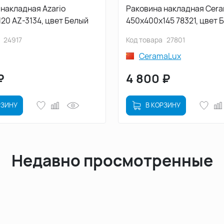
накладная Azario
Раковина накладная Cer
20 AZ-3134, цвет Белый
450х400х145 78321, цвет Б
Серый
24917
Код товара
27801
CeramaLux
₽
4 800
₽
РЗИНУ
В КОРЗИНУ
Недавно просмотренные