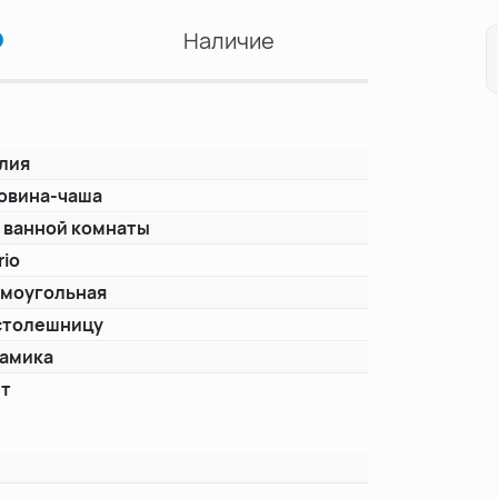
Наличие
лия
овина-чаша
 ванной комнаты
rio
моугольная
столешницу
амика
ет