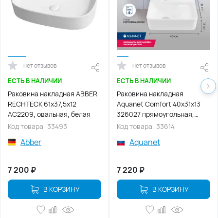
нет отзывов
нет отзывов
ЕСТЬ В НАЛИЧИИ
ЕСТЬ В НАЛИЧИИ
Раковина накладная ABBER
Раковина накладная
RECHTECK 61х37,5х12
Aquanet Comfort 40х31х13
AC2209, овальная, белая
326027 прямоугольная,
Белая глянцевая
Код товара
33493
Код товара
33614
Abber
Aquanet
7 200
₽
7 220
₽
В КОРЗИНУ
В КОРЗИНУ