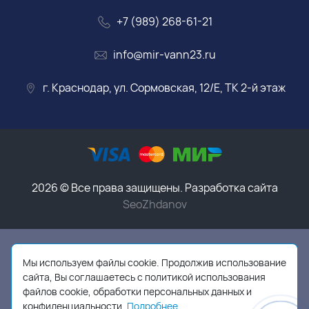
+7 (989) 268-61-21
info@mir-vann23.ru
г. Краснодар, ул. Сормовская, 12/Е, ТК 2-й этаж
2026 © Все права защищены. Разработка сайта
SeoZhdanov
Данный интернет-магазин носит исключительно
информационный характер и ни при каких условиях
Мы используем файлы cookie. Продолжив использование
информационные материалы, размеры, фото и цены
сайта, Вы соглашаетесь с политикой использования
сайта не являются публичной офертой,
в соответствии
файлов cookie, обработки персональных данных и
с пунктом 2 статьи 437 ГК РФ
конфиденциальности.
Подробнее