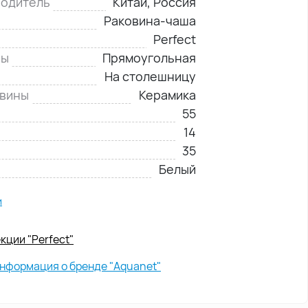
водитель
Китай, Россия
Раковина-чаша
Perfect
ны
Прямоугольная
На столешницу
овины
Керамика
55
14
35
Белый
и
кции "Perfect"
нформация о бренде "Aquanet"