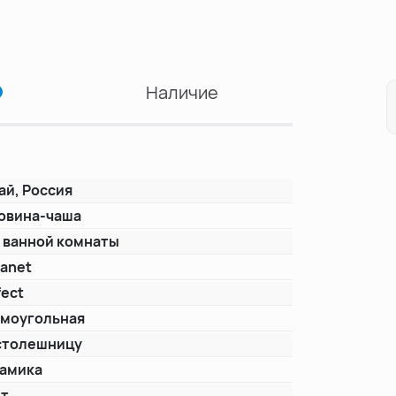
Наличие
ай, Россия
овина-чаша
 ванной комнаты
anet
fect
моугольная
столешницу
амика
ет