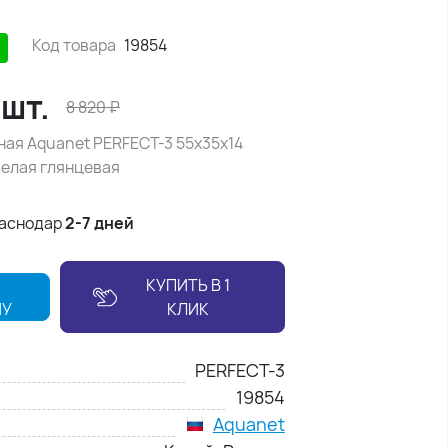
Код товара
19854
/
шт.
8 820
₽
ная Aquanet PERFECT-3 55х35х14
Белая глянцевая
раснодар
2-7 дней
КУПИТЬ В 1
НУ
КЛИК
PERFECT-3
19854
Aquanet