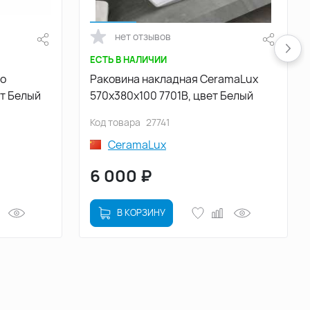
нет отзывов
ЕСТЬ В НАЛИЧИИ
io
Раковина накладная CeramaLux
ет Белый
570х380х100 7701B, цвет Белый
Код товара
27741
CeramaLux
6 000
₽
В КОРЗИНУ