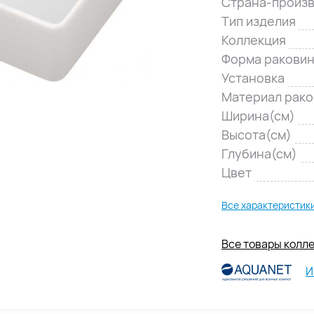
Страна-произ
Тип изделия
Коллекция
Форма ракови
Установка
Материал рак
Ширина(см)
Высота(см)
Глубина(см)
Цвет
Все характеристик
Все товары колле
И