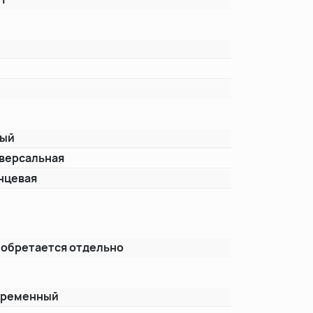
лый
версальная
нцевая
т
обретается отдельно
временный