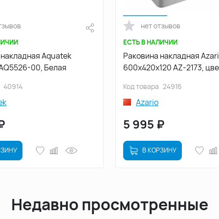
тзывов
нет отзывов
ЛИЧИИ
ЕСТЬ В НАЛИЧИИ
 накладная Aquatek
Раковина накладная Azar
 AQ5526-00, Белая
600х420х120 AZ-2173, цв
40914
Код товара
24916
ek
Azario
₽
5 995
₽
РЗИНУ
В КОРЗИНУ
Недавно просмотренные