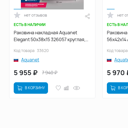
нет отзывов
нет о
ЕСТЬ В НАЛИЧИИ
ЕСТЬ В НА
Раковина накладная Aquanet
Раковина
Elegant 50х38х15 326057 круглая,
56х42х14
Белая глянцевая
Код товара
33620
Код товара
Aquanet
Aquat
5 955
₽
5 970
7 940
₽
В КОРЗИНУ
В КО