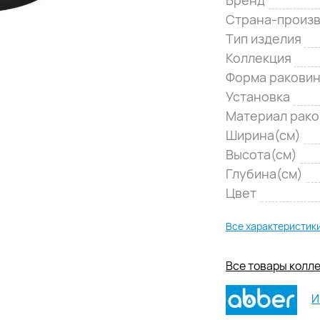
Страна-произ
Тип изделия
Коллекция
Форма ракови
Установка
Материал рак
Ширина(см)
Высота(см)
Глубина(см)
Цвет
Все характеристик
Все товары колл
И