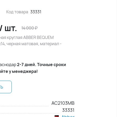
Код товара
33331
/
шт.
14 000
₽
ная круглая ABBER BEQUEM
4, черная матовая, материал -
раснодар
2-7 дней. Точные сроки
яйте у менеджера!
ТЬ
AC2103MB
33331
Abber