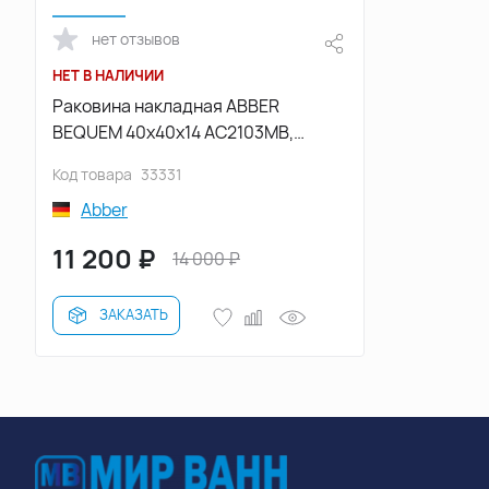
нет отзывов
НЕТ В НАЛИЧИИ
Раковина накладная ABBER
BEQUEM 40х40х14 AC2103MB,
круглая, черная матовая
Код товара
33331
Abber
11 200
₽
14 000
₽
ЗАКАЗАТЬ