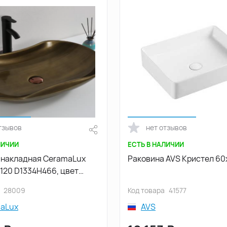
тзывов
нет отзывов
ЛИЧИИ
ЕСТЬ В НАЛИЧИИ
 накладная CeramaLux
Раковина AVS Кристел 60
120 D1334H466, цвет
й
28009
Код товара
41577
aLux
AVS