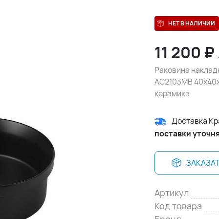
НЕТ В НАЛИЧИИ
11 200
₽
Раковина наклад
AC2103MB 40х40х1
керамика
Доставка К
поставки уточн
ЗАКАЗА
Артикул
Код товара
Бренд