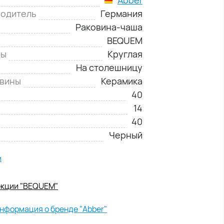
водитель
Германия
Раковина-чаша
BEQUEM
ны
Круглая
На столешницу
овины
Керамика
40
14
40
Черный
и
екции "BEQUEM"
нформация о бренде "Abber"