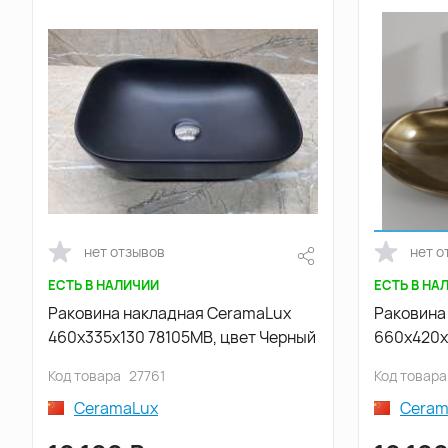
нет отзывов
нет о
ЕСТЬ В НАЛИЧИИ
ЕСТЬ В НА
Раковина накладная CeramaLux
Раковина
460х335х130 78105MB, цвет Черный
660х420х
Бронзовы
Код товара
27761
Код товара
CeramaLux
Ceram