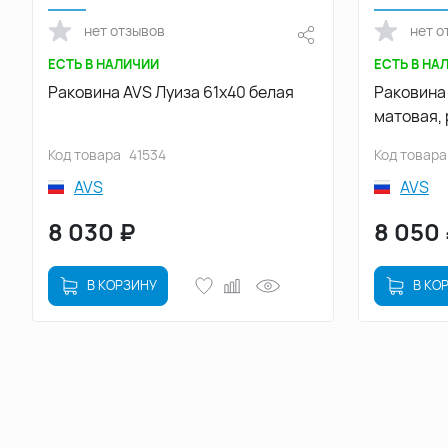
нет отзывов
нет о
ЕСТЬ В НАЛИЧИИ
ЕСТЬ В НА
Раковина AVS Луиза 61х40 белая
Раковина
матовая,
Код товара
41534
Код товара
AVS
AVS
8 030
₽
8 050
В КОРЗИНУ
В КО