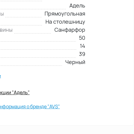
Адель
ны
Прямоугольная
На столешницу
овины
Санфарфор
50
14
39
Черный
и
кции "Адель"
нформация о бренде "AVS"