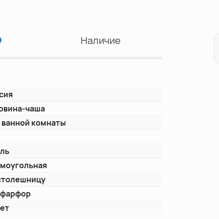
Наличие
сия
овина-чаша
 ванной комнаты
S
ль
моугольная
столешницу
нфарфор
лет