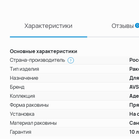
Характеристики
Отзывы
0
Основные характеристики
Страна-производитель
Рос
?
Тип изделия
Рак
Назначение
Для
Бренд
AV
Коллекция
Аде
Форма раковины
Пря
Установка
На 
Материал раковины
Са
Гарантия
10 