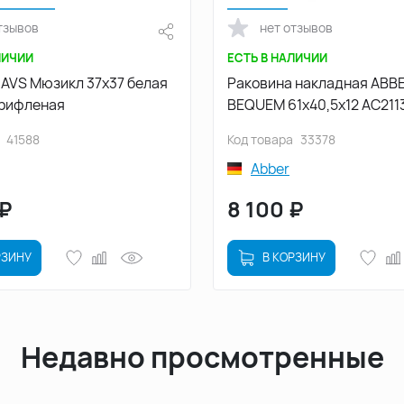
тзывов
нет отзывов
ЛИЧИИ
ЕСТЬ В НАЛИЧИИ
 AVS Мюзикл 37x37 белая
Раковина накладная ABB
 рифленая
BEQUEM 61х40,5х12 AC2113
овальная, белая
41588
Код товара
33378
Abber
₽
8 100
₽
РЗИНУ
В КОРЗИНУ
Недавно просмотренные