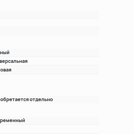
рный
версальная
овая
т
обретается отдельно
временный
т