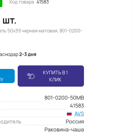
Код товара
41583
/
шт.
ль 50x39 черная матовая, 801-0200-
раснодар
2-3 дня
КУПИТЬ В 1
НУ
КЛИК
801-0200-50MB
41583
AVS
водитель
Россия
Раковина-чаша