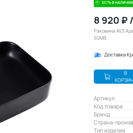
ЕСТЬ В НАЛИЧИИ
8 920
₽
Раковина AVS Аде
50MB.
Доставка К
В
КОРЗИ
Артикул
Код товара
Бренд
Страна-произ
Тип изделия