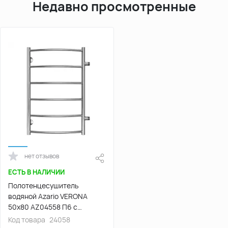
Недавно просмотренные
нет отзывов
ЕСТЬ В НАЛИЧИИ
Полотенцесушитель
водяной Azario VERONA
50х80 AZ04558 П6 с
боковым подключением 1"
Код товара
24058