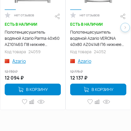
нет отзывов
нет отзывов
ЕСТЬ В НАЛИЧИИ
ЕСТЬ В НАЛИЧИИ
Полотенцесушитель
Полотенцесушитель
водяной Azario Parma 40х60
водяной Azario VERONA
AZ10146S П8 нижнее
40х80 AZ04148 П6 нижнее
подключение 1/2" ВР, Хром
подключение 1/2" ВР, Хром
Код товара
24059
Код товара
24052
Azario
Azario
12 730
₽
12 775
₽
12 094
₽
12 137
₽
В КОРЗИНУ
В КОРЗИНУ