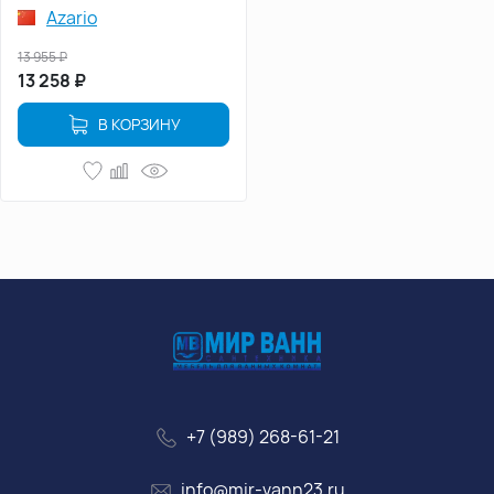
НР, Хром
Azario
13 955
₽
13 258
₽
В КОРЗИНУ
+7 (989) 268-61-21
info@mir-vann23.ru