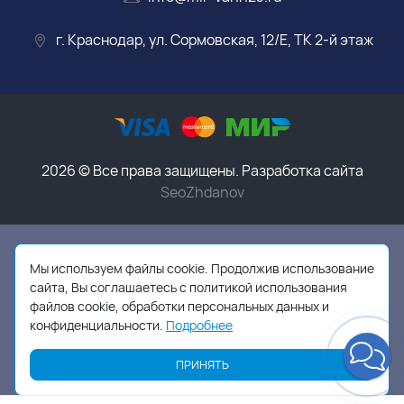
г. Краснодар, ул. Сормовская, 12/Е, ТК 2-й этаж
2026 © Все права защищены. Разработка сайта
SeoZhdanov
Данный интернет-магазин носит исключительно
информационный характер и ни при каких условиях
Мы используем файлы cookie. Продолжив использование
информационные материалы, размеры, фото и цены
сайта, Вы соглашаетесь с политикой использования
сайта не являются публичной офертой,
в соответствии
файлов cookie, обработки персональных данных и
с пунктом 2 статьи 437 ГК РФ
конфиденциальности.
Подробнее
ПРИНЯТЬ