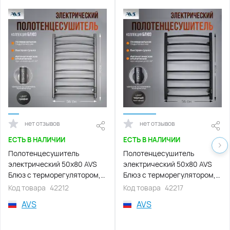
нет отзывов
нет отзывов
ЕСТЬ В НАЛИЧИИ
ЕСТЬ В НАЛИЧИИ
Полотенцесушитель
Полотенцесушитель
электрический 50x80 AVS
электрический 50x80 AVS
Блюз с терморегулятором,
Блюз с терморегулятором,
оружейная сталь
черный матовый
Код товара
42212
Код товара
42217
AVS
AVS