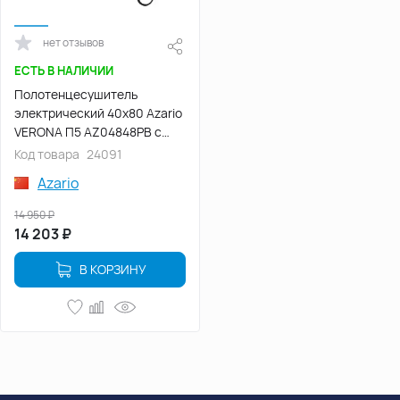
нет отзывов
ЕСТЬ В НАЛИЧИИ
Полотенцесушитель
электрический 40х80 Azario
VERONA П5 AZ04848PB с
полкой, диммер справа,
Код товара
24091
Черный матовый
Azario
14 950
₽
14 203
₽
В КОРЗИНУ