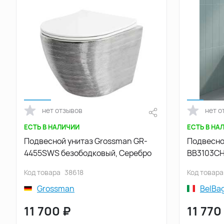
нет отзывов
нет о
ЕСТЬ В НАЛИЧИИ
ЕСТЬ В НА
Подвесной унитаз Grossman GR-
Подвесно
4455SWS безободковый, Серебро
BB3103CH
сиденьем
Код товара
38618
Код товара
Grossman
BelBa
11 700
₽
11 770