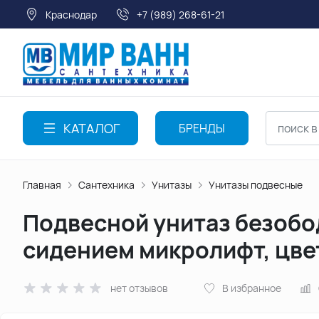
Краснодар
+7 (989) 268-61-21
КАТАЛОГ
БРЕНДЫ
Главная
Сантехника
Унитазы
Унитазы подвесные
Подвесной унитаз безобод
сидением микролифт, цве
нет отзывов
В избранное