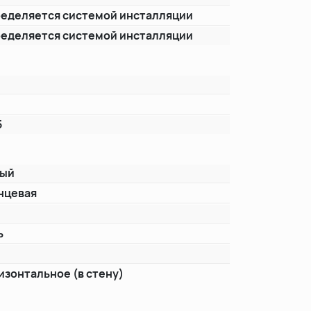
еделяется системой инсталляции
еделяется системой инсталляции
5
лый
нцевая
ь
т
изонтальное (в стену)