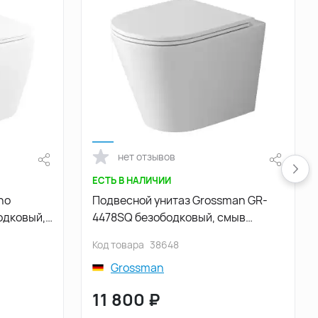
нет отзывов
ЕСТЬ В НАЛИЧИИ
no
Подвесной унитаз Grossman GR-
одковый,
4478SQ безободковый, смыв
торнадо, Белый глянцевый
Код товара
38648
Grossman
11 800
₽