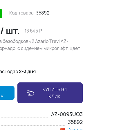
Код товара
35892
/
шт.
13 645
₽
 безободковый Azario Trevi AZ-
орнадо, с сидением микролифт, цвет
раснодар
2-3 дня
КУПИТЬ В 1
НУ
КЛИК
AZ-0093UQ3
35892
Azario