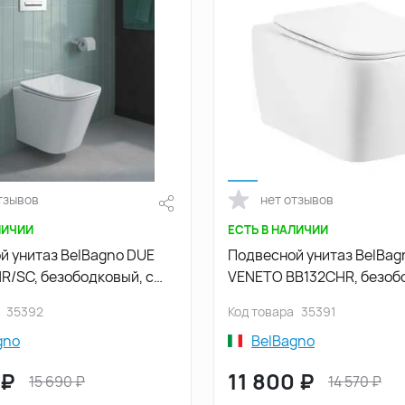
тзывов
нет отзывов
ЛИЧИИ
ЕСТЬ В НАЛИЧИИ
й унитаз BelBagno DUE
Подвесной унитаз BelBag
R/SC, безободковый, с
VENETO BB132CHR, безоб
 микролифт, Белый
Белый
35392
Код товара
35391
gno
BelBagno
₽
11 800
₽
15 690
₽
14 570
₽