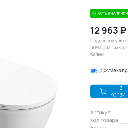
ЕСТЬ В НАЛИЧИИ
12 963
₽
Подвесной унитаз
0093UQ3, смыв Т
белый
Доставка К
В
КОРЗИ
Артикул
Код товара
Бренд