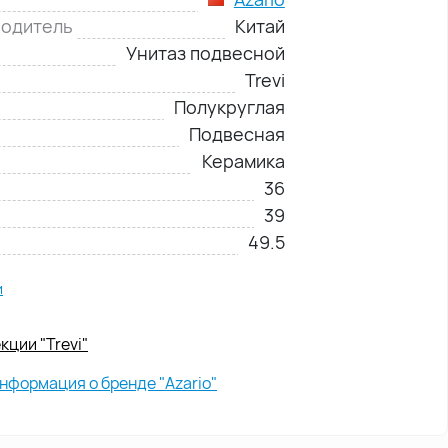
водитель
Китай
Унитаз подвесной
Trevi
Полукруглая
Подвесная
Керамика
36
39
49.5
и
кции "Trevi"
нформация о бренде "Azario"