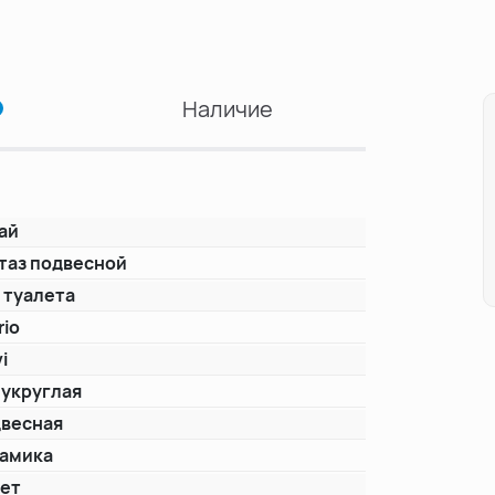
Наличие
ай
таз подвесной
 туалета
rio
i
укруглая
весная
амика
лет