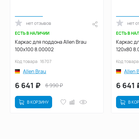
нет отзывов
нет о
ЕСТЬ В НАЛИЧИИ
ЕСТЬ В НА
Каркас для поддона Allen Brau
Каркас дл
100х100 8.00002
120х80 8
Код товара
16707
Код товара
Allen Brau
Allen 
6 641
₽
6 641
6 990
₽
В КОРЗИНУ
В КО