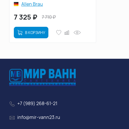
Allen Brau
7 325
₽
7 710
₽
В КОРЗИНУ
+7 (989) 268-61-21
info@mir-vann23.ru