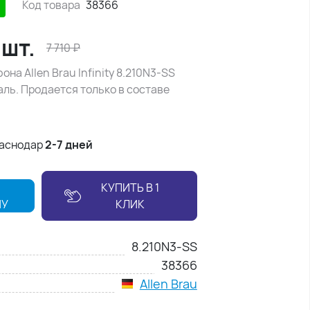
Код товара
38366
/
шт.
7 710
₽
на Allen Brau Infinity 8.210N3-SS
ль. Продается только в составе
раснодар
2-7 дней
КУПИТЬ В 1
НУ
КЛИК
8.210N3-SS
38366
Allen Brau