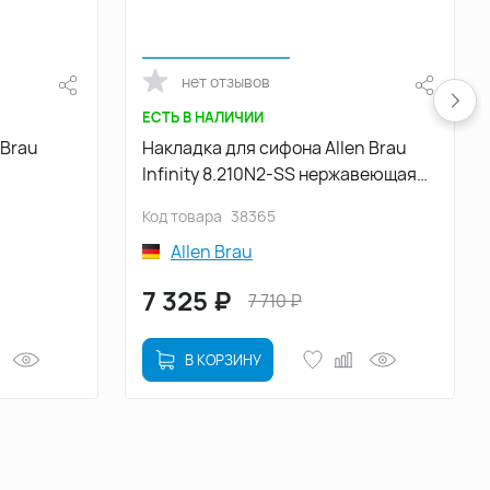
нет отзывов
ЕСТЬ В НАЛИЧИИ
 Brau
Накладка для сифона Allen Brau
Infinity 8.210N2-SS нержавеющая
сталь
Код товара
38365
Allen Brau
7 325
₽
7 710
₽
В КОРЗИНУ