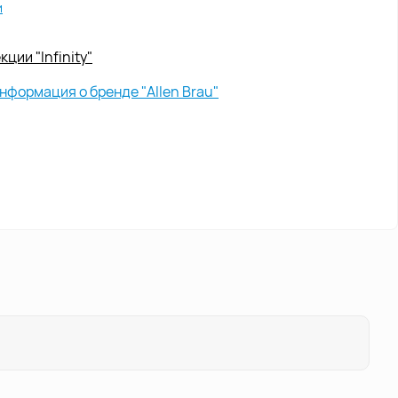
и
ции "Infinity"
нформация о бренде "Allen Brau"