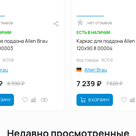
тзывов
нет отзывов
ЛИЧИИ
ЕСТЬ В НАЛИЧИИ
я поддона Allen Brau
Каркас для поддона Allen
.00003
120х90 8.00004
16708
Код товара
16709
Brau
Allen Brau
₽
7 239
₽
6 990
₽
7 620
₽
РЗИНУ
В КОРЗИНУ
Недавно просмотренные