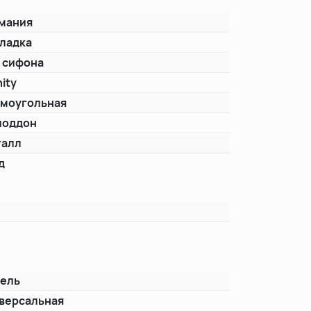
мания
ладка
 сифона
nity
моугольная
поддон
талл
д
ель
версальная