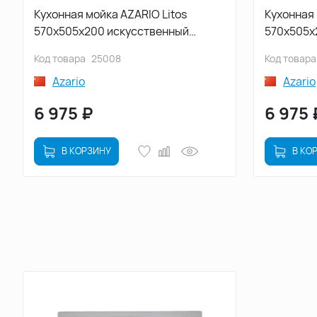
Кухонная мойка AZARIO Litos
Кухонная 
570x505x200 искусственный
570x505x
мрамор, цвет Бежевый
мрамор, 
Код товара
25008
Код товара
(CS00078324)
(CS00078
Azario
Azario
6 975
₽
6 975
В КОРЗИНУ
В КО