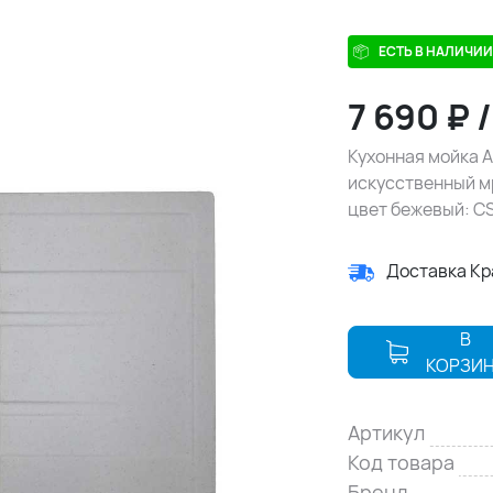
ЕСТЬ В НАЛИЧИИ
7 690
₽
Кухонная мойка A
искусственный мр
цвет бежевый: C
Доставка К
В
КОРЗИ
Артикул
Код товара
Бренд