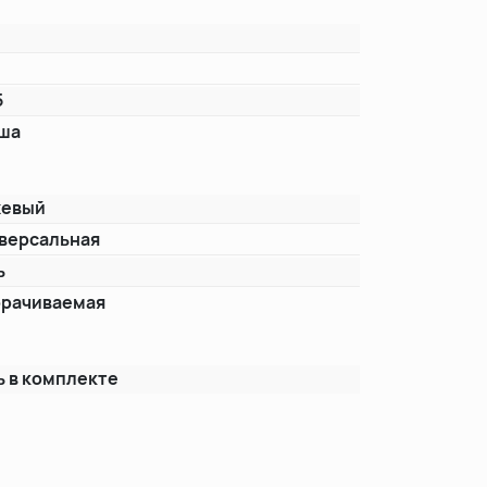
5
5
аша
жевый
версальная
ь
рачиваемая
ь в комплекте