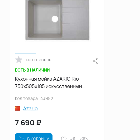
нет отзывов
ЕСТЬ В НАЛИЧИИ
Кухонная мойка AZARIO Rio
750x505x185 искусственный
мрамор, с "крылом", цвет бежевый:
Код товара
43982
CS00105226
Azario
7 690
₽
В КОРЗИНУ