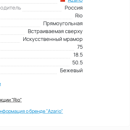
водитель
Россия
Rio
Прямоугольная
Встраиваемая сверху
Искусственный мрамор
75
18.5
50.5
Бежевый
и
кции "Rio"
нформация о бренде "Azario"