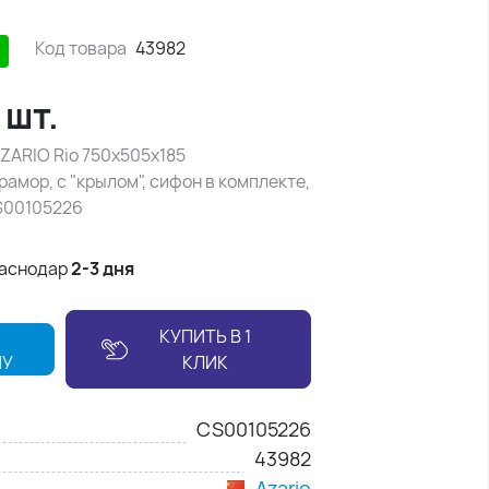
Код товара
43982
/
шт.
ZARIO Rio 750x505x185
амор, с "крылом", сифон в комплекте,
S00105226
раснодар
2-3 дня
КУПИТЬ В 1
НУ
КЛИК
CS00105226
43982
Azario