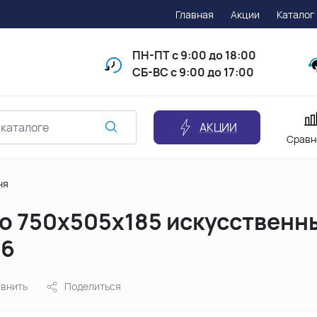
Главная
Акции
Каталог
ПН-ПТ
с 9:00 до 18:00
СБ-ВС с 9:00 до 17:00
АКЦИИ
Сравн
ня
o 750x505x185 искусственны
26
внить
Поделиться