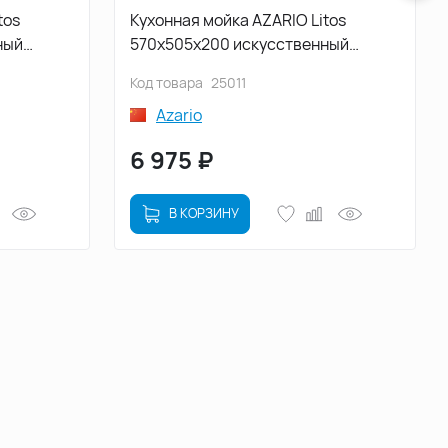
tos
Кухонная мойка AZARIO Litos
ный
570x505x200 искусственный
мрамор, цвет Светло серый
Код товара
25011
(CS00078328)
Azario
6 975
₽
В КОРЗИНУ