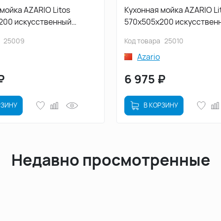
мойка AZARIO Litos
Кухонная мойка AZARIO Li
200 искусственный
570x505x200 искусствен
цвет Черный
мрамор, цвет Песочный
25009
Код товара
25010
325)
(CS00078326)
Azario
₽
6 975
₽
РЗИНУ
В КОРЗИНУ
Недавно просмотренные