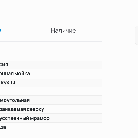
Наличие
сия
онная мойка
 кухни
моугольная
раиваемая сверху
усственный мрамор
ода