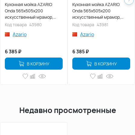
Кухонная мойка AZARIO
Кухонная мойка AZARIO
Onda 565x505x200
Onda 565x505x200
искусственный мрамор,
искусственный мрамор,
цвет белый: CS00105221
цвет белый крап:
Код товара
43980
Код товара
43981
CS00105225
Azario
Azario
6 385
₽
6 385
₽
В КОРЗИНУ
В КОРЗИНУ
Недавно просмотренные