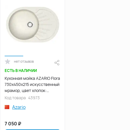
нет отзывов
ЕСТЬ В НАЛИЧИИ
Кухонная мойка AZARIO Flora
730x450x215 искусственный
мрамор, цвет хлопок:
CS00079914
Код товара
43973
Azario
7 050
₽