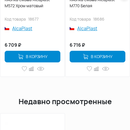
M572 Хром матовый
M770 Белая
Код товара
18677
Код товара
18686
AlcaPlast
AlcaPlast
6 709
₽
6 716
₽
В КОРЗИНУ
В КОРЗИНУ
Недавно просмотренные