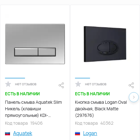
нет отзывов
нет отзывов
ЕСТЬ В НАЛИЧИИ
ЕСТЬ В НАЛИЧИИ
Панель смыва Aquatek Slim
Кнопка смыва Logan Oval
Никель (клавиши
двойная, Black Mattе
прямоугольные) KDI-
(297676)
0000027
Код товара
19406
Код товара
40362
Aquatek
Logan