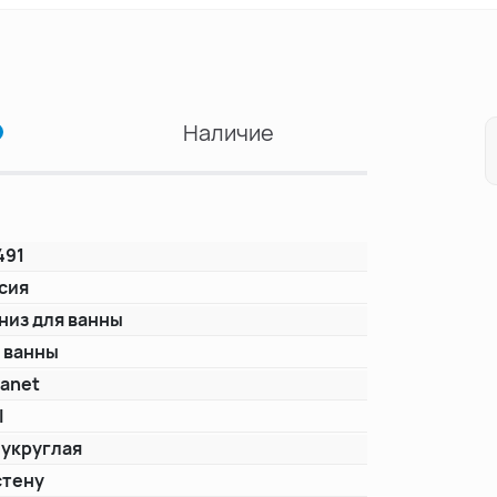
Наличие
491
сия
низ для ванны
 ванны
anet
I
укруглая
стену