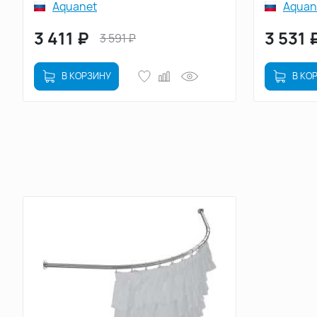
Aquanet
Aquan
3 411
₽
3 531
3 591
₽
В КОРЗИНУ
В КО