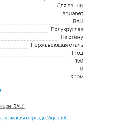
Для ванны
Aquanet
BALI
Полукруглая
На стену
Нержавеющая сталь
1 год
150
0
Хром
и
кции "BALI"
нформация о бренде "Aquanet"