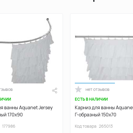
тзывов
нет отзывов
ЛИЧИИ
ЕСТЬ В НАЛИЧИИ
я ванны Aquanet Jersey
Карниз для ванны Aquane
лый 170х90
Г-образный 150х70
177986
Код товара
265013