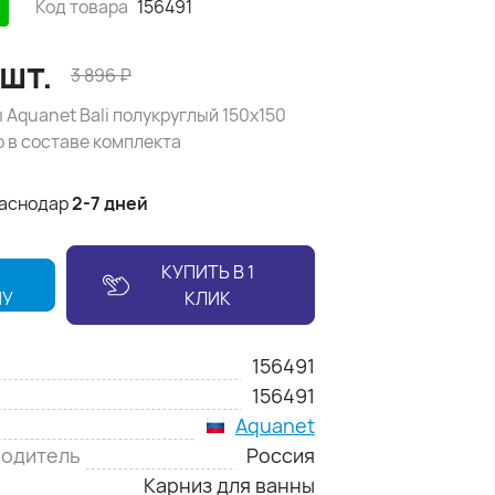
Код товара
156491
шт.
3 896
₽
 Aquanet Bali полукруглый 150х150
 в составе комплекта
раснодар
2-7 дней
КУПИТЬ В 1
НУ
КЛИК
156491
156491
Aquanet
водитель
Россия
Карниз для ванны