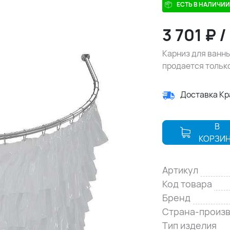
ЕСТЬ В НАЛИЧИИ
3 701
₽
/
Карниз для ванны
продается только
Доставка К
В
КОРЗИ
Артикул
Код товара
Бренд
Страна-произ
Тип изделия