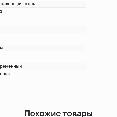
жавеющая сталь
д
ом
временный
овая
Похожие товары