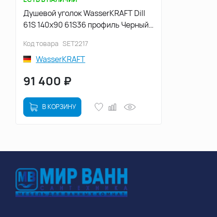
Душевой уголок WasserKRAFT Dill
61S 140х90 61S36 профиль Черный
стекло Прозрачное
Код товара
SET2217
WasserKRAFT
91 400
₽
В КОРЗИНУ