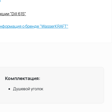
ции "Dill 61S"
нформация о бренде "WasserKRAFT"
Комплектация:
Душевой уголок