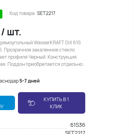
Код товара
SET2217
₽
/
шт.
рямоугольный WasserKRAFT Dill 61S
6. Прозрачное закаленное стекло
цвет профиля Черный. Конструкция
ая. Поддон приобретается отдельно.
раснодар
5-7 дней
КУПИТЬ В 1
НУ
КЛИК
61S36
SET2217