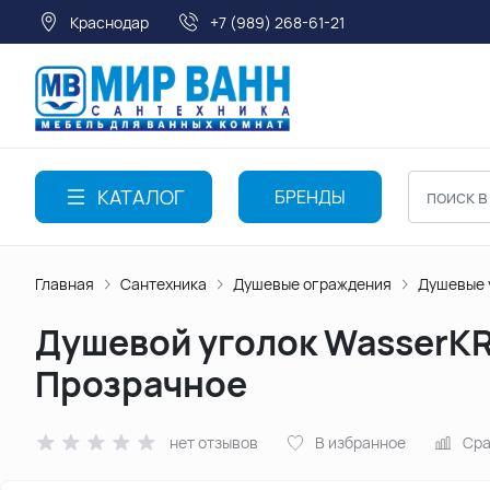
Краснодар
+7 (989) 268-61-21
КАТАЛОГ
БРЕНДЫ
Главная
Сантехника
Душевые ограждения
Душевые 
Душевой уголок WasserKRA
Прозрачное
нет отзывов
В избранное
Сра