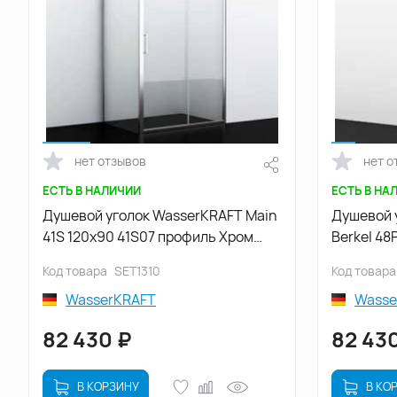
нет отзывов
нет о
ЕСТЬ В НАЛИЧИИ
ЕСТЬ В НА
Душевой уголок WasserKRAFT Main
Душевой 
41S 120х90 41S07 профиль Хром
Berkel 48
стекло Прозрачное
Хром сте
Код товара
SET1310
Код товара
WasserKRAFT
Wasse
82 430
₽
82 43
В КОРЗИНУ
В КО