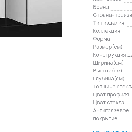
Бренд
Страна-произ
Тип изделия
Коллекция
Форма
Размер(см)
Конструкция д
Ширина(см)
Высота(см)
Глубина(см)
Толщина стекл
Цвет профиля
Цвет стекла
Антигрязевое
покрытие
Все характеристик