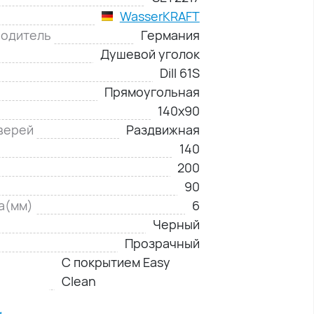
WasserKRAFT
водитель
Германия
Душевой уголок
Dill 61S
Прямоугольная
140х90
верей
Раздвижная
140
200
90
а(мм)
6
Черный
Прозрачный
С покрытием Easy
Clean
и