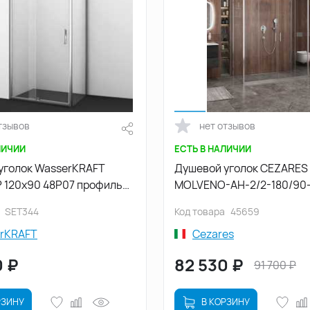
тзывов
нет отзывов
ЛИЧИИ
ЕСТЬ В НАЛИЧИИ
уголок WasserKRAFT
Душевой уголок CEZARES
P 120х90 48P07 профиль
MOLVENO-AH-2/2-180/90-
кло Прозрачное
прозрачное стекло, проф
SET344
Код товара
45659
rKRAFT
Cezares
0
₽
82 530
₽
91 700
₽
РЗИНУ
В КОРЗИНУ