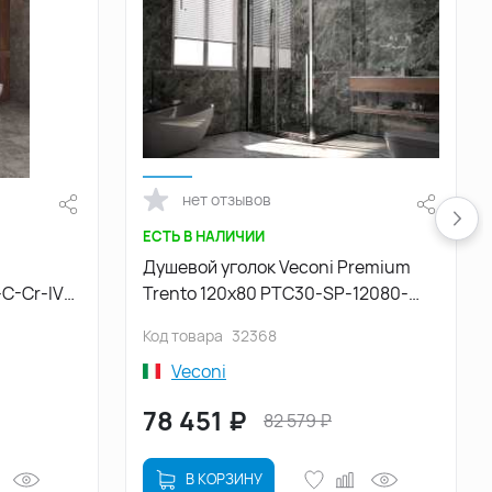
нет отзывов
ЕСТЬ В НАЛИЧИИ
Душевой уголок Veconi Premium
C-Cr-IV
Trento 120х80 PTC30-SP-12080-
иль Хром
CH-01-C4, стекло Прозрачное
Код товара
32368
профиль Хром
Veconi
78 451
₽
82 579
₽
В КОРЗИНУ