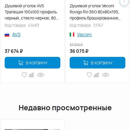
Душевой уголок AVS
Душевой уголок Veconi
Трапеция 100х100 профиль
Rovigo RV-36G 80х80х195,
черный, стекло черное, 803-
профиль брашированное
0023-195-1010-BM-B
золото, стекло прозрачное
Код товара
41493
Код товара
31747
(RV36G-80-01-C5)
AVS
Veconi
37 973
₽
37 674
₽
36 075
₽
В КОРЗИНУ
В КОРЗИНУ
Недавно просмотренные