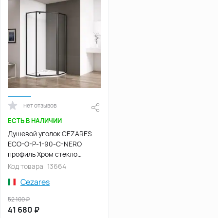
нет отзывов
ЕСТЬ В НАЛИЧИИ
Душевой уголок CEZARES
ECO-O-P-1-90-C-NERO
профиль Хром стекло
Прозрачное
Код товара
13664
Cezares
52 100
₽
41 680
₽