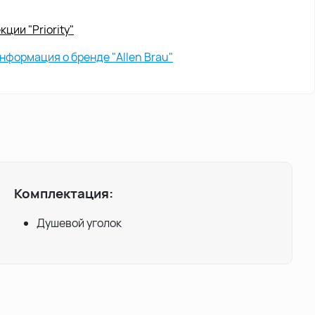
ции "Priority"
нформация о бренде "Allen Brau"
Комплектация:
Душевой уголок