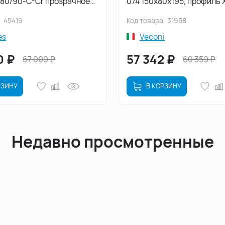
-80/90-C-Cr прозрачное
074 150х80х195, профиль 
профиль Хром
стекло прозрачное (RV07
45419
Код товара
31958
01-C4)
es
Veconi
0
₽
57 342
₽
67 000
₽
60 359
₽
РЗИНУ
В КОРЗИНУ
Недавно просмотренные