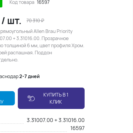
Код товара
16597
₽
/
шт.
70 310
₽
рямоугольный Allen Brau Priority
07.00 + 3.31016.00. Прозрачное
о толщиной 6 мм, цвет профиля Хром.
рей распашная. Поддон
тдельно.
раснодар
2-7 дней
КУПИТЬ В 1
НУ
КЛИК
3.31007.00 + 3.31016.00
16597