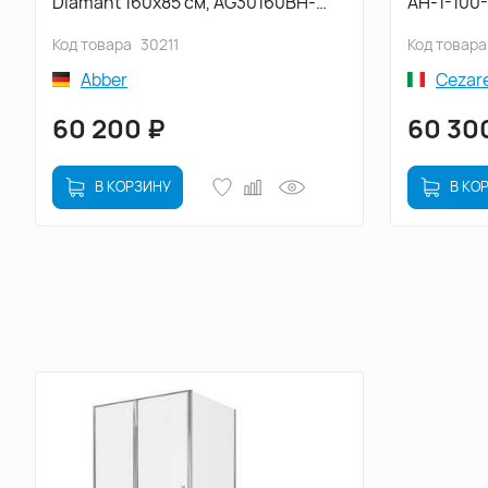
Diamant 160х85 см, AG30160BH-
AH-1-100
S85B-S85B, профиль черный,
стекло, 
Код товара
30211
Код товара
стекло прозрачное
Abber
Cezar
60 200
₽
60 30
В КОРЗИНУ
В КО