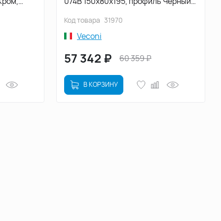
Хром,
074B 150х80х195, профиль Черный,
4-15080-
стекло прозрачное (RV074B-15080-
Код товара
31970
01-C4)
Veconi
57 342
₽
60 359
₽
В КОРЗИНУ