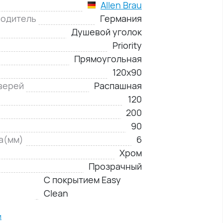
Allen Brau
водитель
Германия
Душевой уголок
Priority
Прямоугольная
120х90
верей
Распашная
120
200
90
а(мм)
6
Хром
Прозрачный
С покрытием Easy
Clean
и